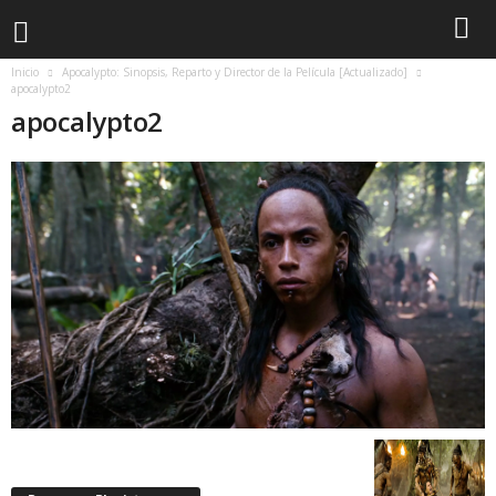
Inicio
Apocalypto: Sinopsis, Reparto y Director de la Película [Actualizado]
apocalypto2
apocalypto2