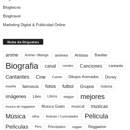
Blogitecno
Blogitravel
Marketing Digital & Publicidad Online
Nube de Etiquetas
anime
animes
Artistas
Bandas
Anime / Manga
Biografia
canal
Canciones
cantante
canales
Cine
Cantantes
Dibujos Animados
Disney
Cuento
fotos
futbol
Grupos
famosos
historia
españa
mejores
imágenes
mejor
Libro
Libros
musicas
Musica Gratis
musical
musica de reggaeton
Pelicula
Música
niños
Noticias / Curiosidades
Películas
Reggaeton
Principales
Peru
reggae