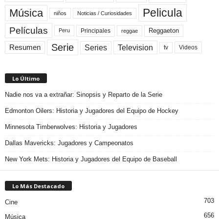
Pelicula
Música
niños
Noticias / Curiosidades
Películas
Reggaeton
Principales
Peru
reggae
Serie
Television
Series
Resumen
Videos
tv
Lo Último
Nadie nos va a extrañar: Sinopsis y Reparto de la Serie
Edmonton Oilers: Historia y Jugadores del Equipo de Hockey
Minnesota Timberwolves: Historia y Jugadores
Dallas Mavericks: Jugadores y Campeonatos
New York Mets: Historia y Jugadores del Equipo de Baseball
Lo Más Destacado
703
Cine
656
Música