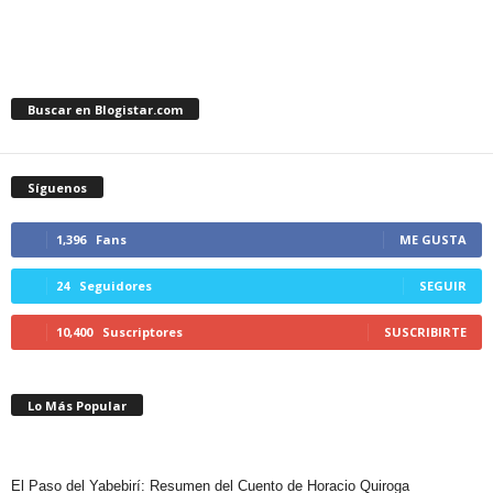
Buscar en Blogistar.com
Síguenos
1,396
Fans
ME GUSTA
24
Seguidores
SEGUIR
10,400
Suscriptores
SUSCRIBIRTE
Lo Más Popular
El Paso del Yabebirí: Resumen del Cuento de Horacio Quiroga