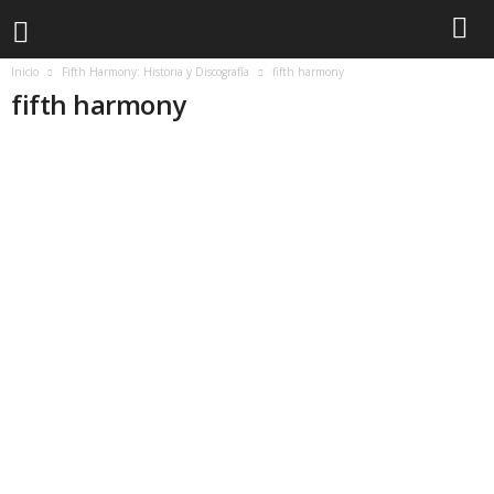
Inicio
Fifth Harmony: Historia y Discografía
fifth harmony
fifth harmony