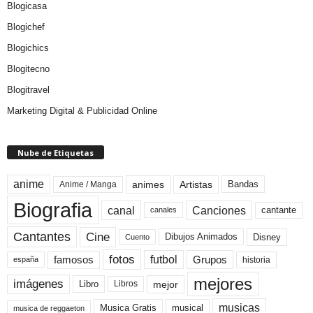
Blogicasa
Blogichef
Blogichics
Blogitecno
Blogitravel
Marketing Digital & Publicidad Online
Nube de Etiquetas
anime
animes
Artistas
Bandas
Anime / Manga
Biografia
canal
Canciones
cantante
canales
Cine
Cantantes
Dibujos Animados
Disney
Cuento
fotos
futbol
Grupos
famosos
historia
españa
mejores
imágenes
mejor
Libro
Libros
musicas
Musica Gratis
musical
musica de reggaeton