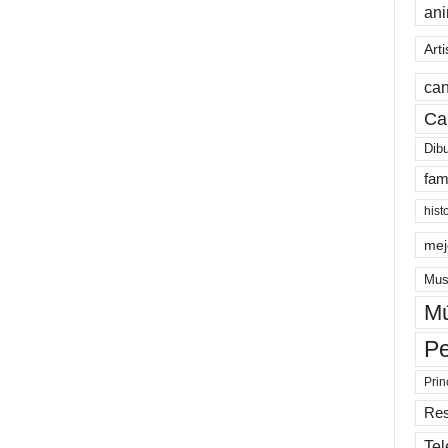
an
Arti
can
Ca
Dib
fam
hist
mej
Mus
Mú
Pe
Prin
Re
Tel