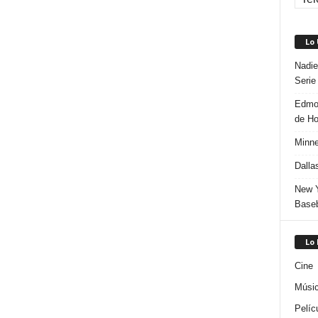
Lo
Nadie
Serie
Edmon
de H
Minne
Dalla
New Y
Baseb
Lo
Cine
Músi
Pelíc