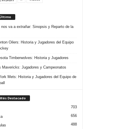
 Último
 nos va a extrañar: Sinopsis y Reparto de la
ton Oilers: Historia y Jugadores del Equipo
ockey
sota Timberwolves: Historia y Jugadores
s Mavericks: Jugadores y Campeonatos
ork Mets: Historia y Jugadores del Equipo de
all
 Más Destacado
703
656
ca
488
ulas