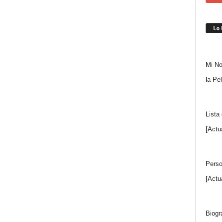
Lo
Mi No
la Pe
Lista
[Actu
Perso
[Actu
Biogr