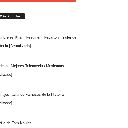
 Más Popular
mbre es Khan: Resumen, Reparto y Trailer de
lícula [Actualizado]
 de las Mejores Telenovelas Mexicanas
alizado]
najes Italianos Famosos de la Historia
alizado]
afía de Tom Kaulitz