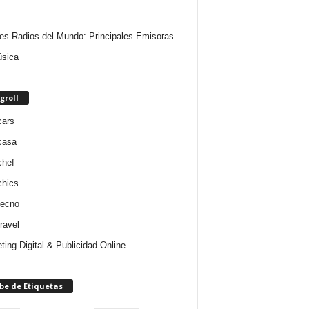
es Radios del Mundo: Principales Emisoras
sica
groll
cars
casa
chef
chics
tecno
ravel
ting Digital & Publicidad Online
be de Etiquetas