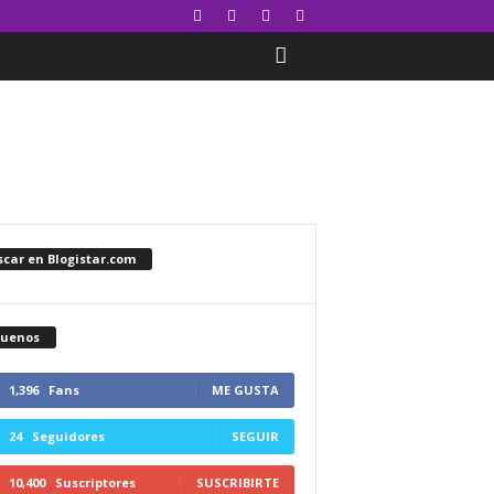
car en Blogistar.com
guenos
1,396
Fans
ME GUSTA
24
Seguidores
SEGUIR
10,400
Suscriptores
SUSCRIBIRTE