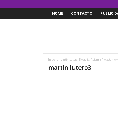
HOME
CONTACTO
PUBLICID
Inicio
Martín Lutero: Biografía, Reforma Protestante 
martin lutero3