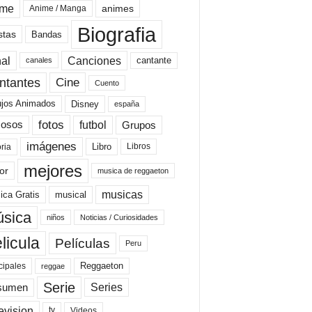
ime
animes
Anime / Manga
Biografia
stas
Bandas
al
Canciones
cantante
canales
Cine
ntantes
Cuento
ujos Animados
Disney
españa
fotos
futbol
Grupos
osos
imágenes
Libro
oria
Libros
mejores
or
musica de reggaeton
musicas
ica Gratis
musical
sica
niños
Noticias / Curiosidades
licula
Películas
Peru
Reggaeton
cipales
reggae
Serie
Series
sumen
evision
Videos
tv