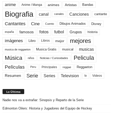
anime
animes
Artistas
Bandas
Anime / Manga
Biografia
canal
Canciones
cantante
canales
Cine
Cantantes
Dibujos Animados
Disney
Cuento
fotos
futbol
Grupos
famosos
historia
españa
mejores
imágenes
mejor
Libro
Libros
musicas
Musica Gratis
musical
musica de reggaeton
Pelicula
Música
niños
Noticias / Curiosidades
Películas
Reggaeton
Principales
Peru
reggae
Serie
Television
Series
Resumen
Videos
tv
Lo Último
Nadie nos va a extrañar: Sinopsis y Reparto de la Serie
Edmonton Oilers: Historia y Jugadores del Equipo de Hockey