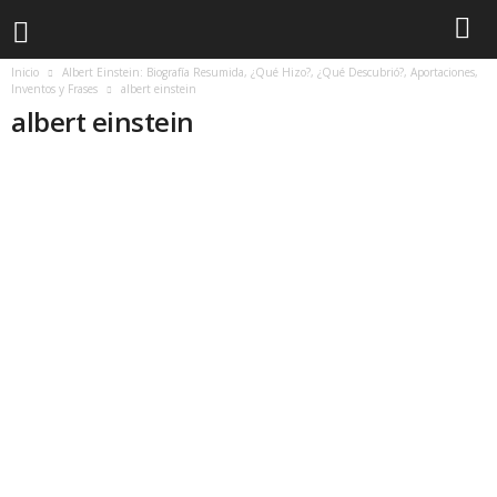
Inicio
Albert Einstein: Biografía Resumida, ¿Qué Hizo?, ¿Qué Descubrió?, Aportaciones,
Inventos y Frases
albert einstein
albert einstein