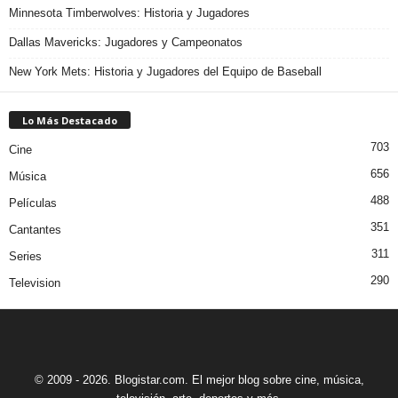
Minnesota Timberwolves: Historia y Jugadores
Dallas Mavericks: Jugadores y Campeonatos
New York Mets: Historia y Jugadores del Equipo de Baseball
Lo Más Destacado
703
Cine
656
Música
488
Películas
351
Cantantes
311
Series
290
Television
© 2009 - 2026. Blogistar.com. El mejor blog sobre cine, música,