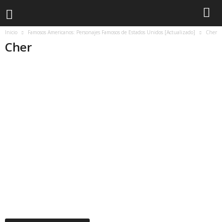
Inicio
Famosos Americanos: Personajes Famosos de Estados Unidos [Actualizado]
Cher
Cher