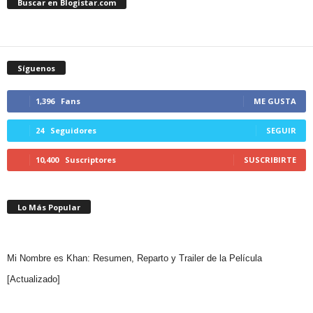
Buscar en Blogistar.com
Síguenos
1,396
Fans
ME GUSTA
24
Seguidores
SEGUIR
10,400
Suscriptores
SUSCRIBIRTE
Lo Más Popular
Mi Nombre es Khan: Resumen, Reparto y Trailer de la Película
[Actualizado]