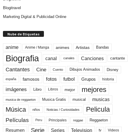
Blogitravel
Marketing Digital & Publicidad Online
Nube de Etiquetas
anime
animes
Artistas
Bandas
Anime / Manga
Biografia
canal
Canciones
cantante
canales
Cine
Cantantes
Dibujos Animados
Disney
Cuento
fotos
futbol
Grupos
famosos
historia
españa
mejores
imágenes
mejor
Libro
Libros
musicas
Musica Gratis
musical
musica de reggaeton
Pelicula
Música
niños
Noticias / Curiosidades
Películas
Reggaeton
Principales
Peru
reggae
Serie
Television
Series
Resumen
Videos
tv