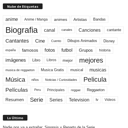
Nube de Etiquetas
anime
animes
Artistas
Bandas
Anime / Manga
Biografia
canal
Canciones
cantante
canales
Cine
Cantantes
Dibujos Animados
Disney
Cuento
fotos
futbol
Grupos
famosos
historia
españa
mejores
imágenes
mejor
Libro
Libros
musicas
Musica Gratis
musical
musica de reggaeton
Pelicula
Música
niños
Noticias / Curiosidades
Películas
Reggaeton
Principales
Peru
reggae
Serie
Television
Series
Resumen
Videos
tv
Lo Último
Nadie nos va a extrañar: Sinopsis y Reparto de la Serie