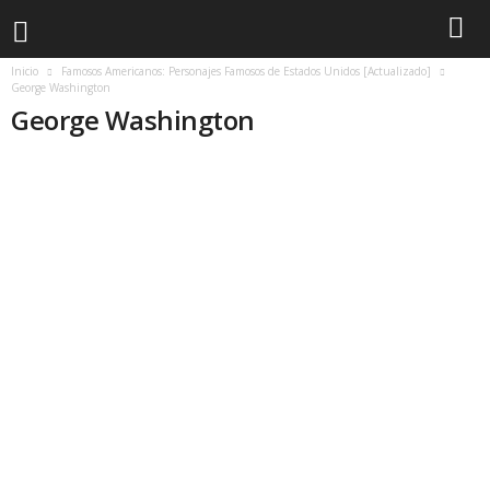
Inicio
Famosos Americanos: Personajes Famosos de Estados Unidos [Actualizado]
George Washington
George Washington