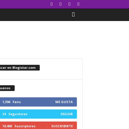
car en Blogistar.com
guenos
1,396
Fans
ME GUSTA
24
Seguidores
SEGUIR
10,400
Suscriptores
SUSCRIBIRTE