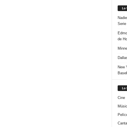
Lo
Nadie
Serie
Edmon
de H
Minne
Dalla
New Y
Baseb
Lo
Cine
Músi
Pelíc
Canta