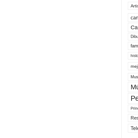
Arti
can
Ca
Dib
fam
hist
mej
Mus
Mú
Pe
Prin
Re
Tel