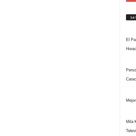
Lo
El Pa
Horac
Perso
Carac
Mejor
Mila 
Telev