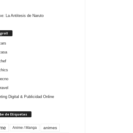
e: La Antitesis de Naruto
groll
cars
casa
chef
chics
tecno
ravel
ting Digital & Publicidad Online
be de Etiquetas
ime
animes
Anime / Manga