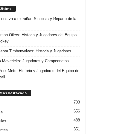
 Último
 nos va a extrañar: Sinopsis y Reparto de la
ton Oilers: Historia y Jugadores del Equipo
ockey
sota Timberwolves: Historia y Jugadores
s Mavericks: Jugadores y Campeonatos
ork Mets: Historia y Jugadores del Equipo de
all
 Más Destacado
703
656
ca
488
ulas
351
ntes