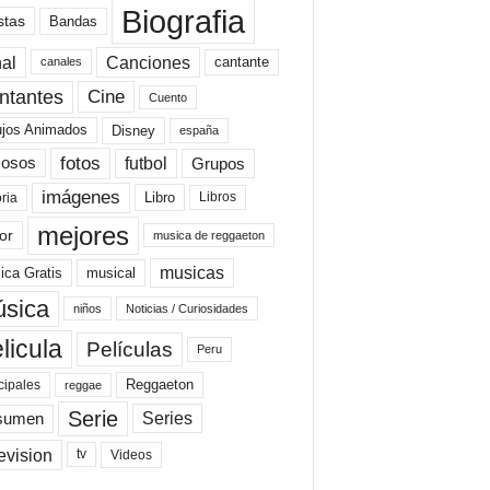
Biografia
stas
Bandas
al
Canciones
cantante
canales
Cine
ntantes
Cuento
ujos Animados
Disney
españa
fotos
futbol
Grupos
osos
imágenes
Libro
oria
Libros
mejores
or
musica de reggaeton
musicas
ica Gratis
musical
sica
niños
Noticias / Curiosidades
licula
Películas
Peru
Reggaeton
cipales
reggae
Serie
Series
sumen
evision
Videos
tv