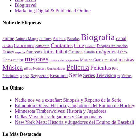
Blogitravel
Marketing Digital & Publicidad Online
Nube de Etiquetas
Biografia
canal
anime
animes
Artistas
Bandas
Anime / Manga
Cantantes
Cine
Canciones
cantante
Dibujos Animados
canales
Cuento
fotos
imágenes
futbol
Grupos
famosos
Disney
Libro
historia
españa
mejores
musicas
mejor
Musica Gratis
musical
Libros
musica de reggaeton
Pelicula
Música
Películas
Peru
niños
Noticias / Curiosidades
Serie
Series
Television
Resumen
Principales
Reggaeton
Videos
reggae
tv
Lo Último
Nadie nos va a extrañar: Sinopsis y Reparto de la Serie
Edmonton Oilers: Historia y Jugadores del Equipo de Hockey
Minnesota Timberwolves: Historia y Jugadores
Dallas Mavericks: Jugadores y Campeonatos
New York Mets: Historia y Jugadores del Equipo de Baseball
Lo Más Destacado