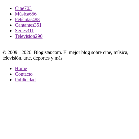
Cine
703
Música
656
Películas
488
Cantantes
351
Series
311
Television
290
© 2009 - 2026. Blogistar.com. El mejor blog sobre cine, música,
televisión, arte, deportes y más.
Home
Contacto
Publicidad