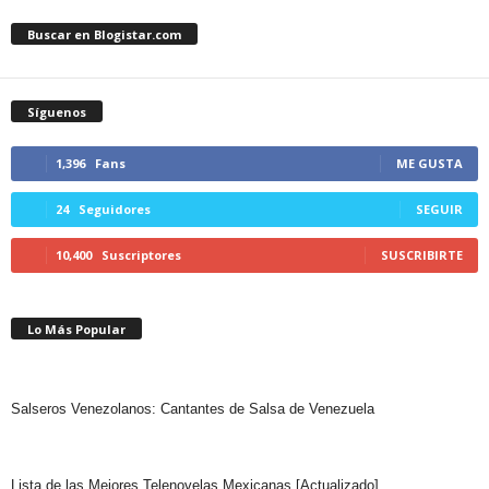
Buscar en Blogistar.com
Síguenos
1,396
Fans
ME GUSTA
24
Seguidores
SEGUIR
10,400
Suscriptores
SUSCRIBIRTE
Lo Más Popular
Salseros Venezolanos: Cantantes de Salsa de Venezuela
Lista de las Mejores Telenovelas Mexicanas [Actualizado]