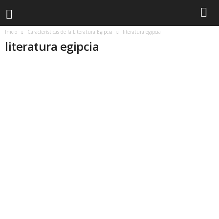
Inicio
Características de la Literatura Egipcia
literatura egipcia
literatura egipcia