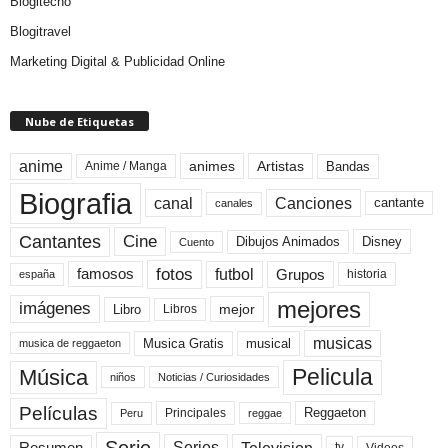
Blogitecno
Blogitravel
Marketing Digital & Publicidad Online
Nube de Etiquetas
anime
animes
Artistas
Bandas
Anime / Manga
Biografia
canal
Canciones
cantante
canales
Cine
Cantantes
Dibujos Animados
Disney
Cuento
fotos
futbol
Grupos
famosos
historia
españa
mejores
imágenes
mejor
Libro
Libros
musicas
Musica Gratis
musical
musica de reggaeton
Pelicula
Música
niños
Noticias / Curiosidades
Películas
Reggaeton
Principales
Peru
reggae
Serie
Television
Series
Resumen
Videos
tv