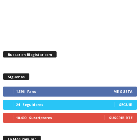
Buscar en Blogistar.com
Síguenos
1,396
Fans
ME GUSTA
24
Seguidores
SEGUIR
10,400
Suscriptores
SUSCRIBIRTE
Lo Más Popular