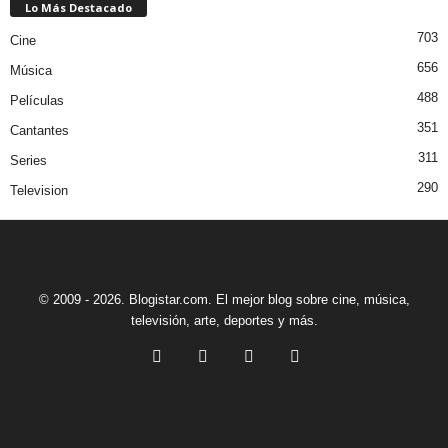
Lo Más Destacado
703
Cine
656
Música
488
Películas
351
Cantantes
311
Series
290
Television
© 2009 - 2026. Blogistar.com. El mejor blog sobre cine, música,
televisión, arte, deportes y más.