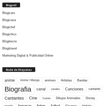
Blogroll
Blogicars
Blogicasa
Blogichef
Blogichics
Blogitecno
Blogitravel
Marketing Digital & Publicidad Online
Nube de Etiquetas
anime
animes
Artistas
Bandas
Anime / Manga
Biografia
canal
Canciones
cantante
canales
Cine
Cantantes
Dibujos Animados
Disney
Cuento
fotos
futbol
Grupos
famosos
historia
españa