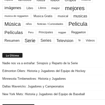
mejores
imágenes
mejor
Libro
Libros
musicas
Musica Gratis
musical
musica de reggaeton
Pelicula
Música
niños
Noticias / Curiosidades
Películas
Reggaeton
Principales
Peru
reggae
Serie
Television
Series
Resumen
Videos
tv
Lo Último
Nadie nos va a extrañar: Sinopsis y Reparto de la Serie
Edmonton Oilers: Historia y Jugadores del Equipo de Hockey
Minnesota Timberwolves: Historia y Jugadores
Dallas Mavericks: Jugadores y Campeonatos
New York Mets: Historia y Jugadores del Equipo de Baseball