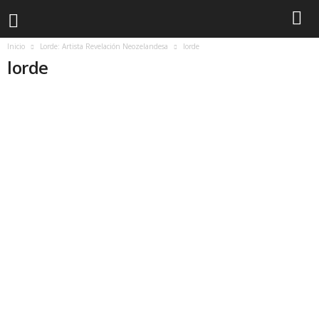
Inicio
Lorde: Artista Revelación Neozelandesa
lorde
lorde