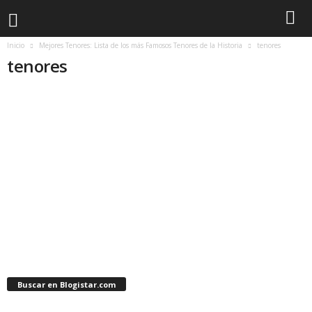
Inicio
Mejores Tenores: Lista de los más Famosos Tenores de la Historia
tenores
tenores
Buscar en Blogistar.com