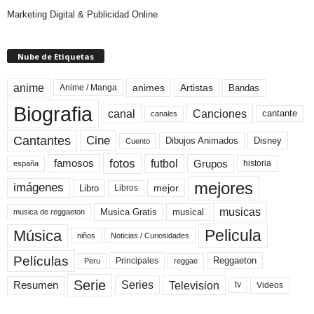
Marketing Digital & Publicidad Online
Nube de Etiquetas
anime
animes
Artistas
Bandas
Anime / Manga
Biografia
canal
Canciones
cantante
canales
Cine
Cantantes
Dibujos Animados
Disney
Cuento
fotos
futbol
Grupos
famosos
historia
españa
mejores
imágenes
mejor
Libro
Libros
musicas
Musica Gratis
musical
musica de reggaeton
Pelicula
Música
niños
Noticias / Curiosidades
Películas
Reggaeton
Principales
Peru
reggae
Serie
Television
Series
Resumen
Videos
tv