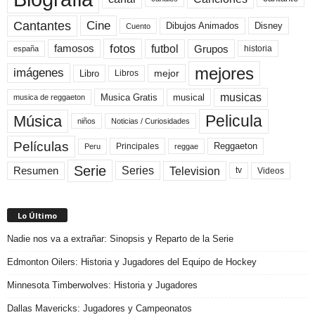
Cine
Cantantes
Dibujos Animados
Disney
Cuento
fotos
futbol
Grupos
famosos
historia
españa
mejores
imágenes
mejor
Libro
Libros
musicas
Musica Gratis
musical
musica de reggaeton
Pelicula
Música
niños
Noticias / Curiosidades
Películas
Reggaeton
Principales
Peru
reggae
Serie
Television
Series
Resumen
Videos
tv
Lo Último
Nadie nos va a extrañar: Sinopsis y Reparto de la Serie
Edmonton Oilers: Historia y Jugadores del Equipo de Hockey
Minnesota Timberwolves: Historia y Jugadores
Dallas Mavericks: Jugadores y Campeonatos