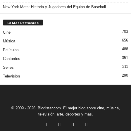
New York Mets: Historia y Jugadores del Equipo de Baseball
Lo Más Destacado
703
Cine
656
Música
488
Películas
351
Cantantes
311
Series
290
Television
© 2009 - 2026. Blogistar.com. El mejor blog sobre cine, música,
televisión, arte, deportes y más.