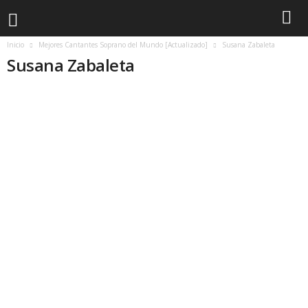
Inicio
Mejores Cantantes Soprano del Mundo [Actualizado]
Susana Zabaleta
Susana Zabaleta