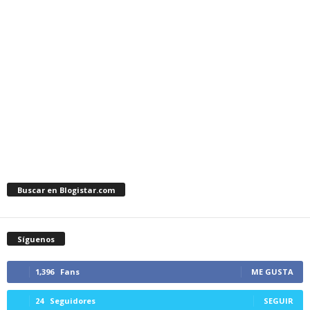
Buscar en Blogistar.com
Síguenos
1,396
Fans
ME GUSTA
24
Seguidores
SEGUIR