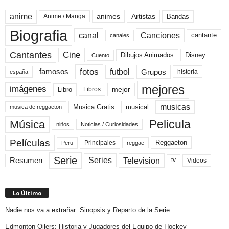
anime
animes
Artistas
Bandas
Anime / Manga
Biografia
canal
Canciones
cantante
canales
Cine
Cantantes
Dibujos Animados
Disney
Cuento
fotos
futbol
Grupos
famosos
historia
españa
mejores
imágenes
mejor
Libro
Libros
musicas
Musica Gratis
musical
musica de reggaeton
Pelicula
Música
niños
Noticias / Curiosidades
Películas
Reggaeton
Principales
Peru
reggae
Serie
Television
Series
Resumen
Videos
tv
Lo Último
Nadie nos va a extrañar: Sinopsis y Reparto de la Serie
Edmonton Oilers: Historia y Jugadores del Equipo de Hockey