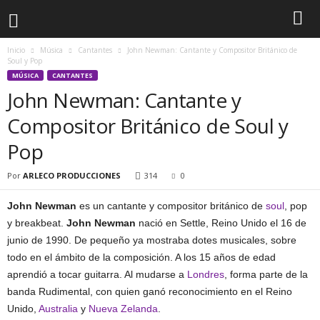
Inicio
Música
Cantantes
John Newman: Cantante y Compositor Británico de
Soul y Pop
MÚSICA
CANTANTES
John Newman: Cantante y
Compositor Británico de Soul y
Pop
Por
ARLECO PRODUCCIONES
314
0
John Newman
es un cantante y compositor británico de
soul
, pop
y breakbeat.
John Newman
nació en Settle, Reino Unido el 16 de
junio de 1990. De pequeño ya mostraba dotes musicales, sobre
todo en el ámbito de la composición. A los 15 años de edad
aprendió a tocar guitarra. Al mudarse a
Londres
, forma parte de la
banda Rudimental, con quien ganó reconocimiento en el Reino
Unido,
Australia
y
Nueva Zelanda
.