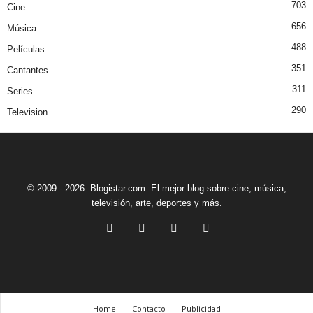
703
Cine
656
Música
488
Películas
351
Cantantes
311
Series
290
Television
© 2009 - 2026. Blogistar.com. El mejor blog sobre cine, música,
televisión, arte, deportes y más.
Home
Contacto
Publicidad