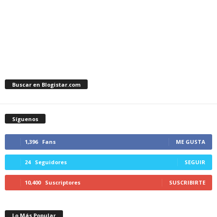
Buscar en Blogistar.com
Síguenos
1,396
Fans
ME GUSTA
24
Seguidores
SEGUIR
10,400
Suscriptores
SUSCRIBIRTE
Lo Más Popular