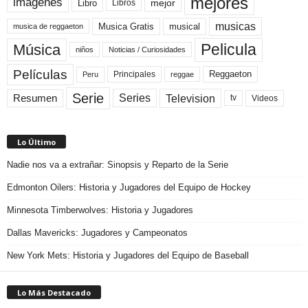
mejores
imágenes
mejor
Libro
Libros
musicas
Musica Gratis
musical
musica de reggaeton
Pelicula
Música
niños
Noticias / Curiosidades
Películas
Reggaeton
Principales
Peru
reggae
Serie
Television
Series
Resumen
Videos
tv
Lo Último
Nadie nos va a extrañar: Sinopsis y Reparto de la Serie
Edmonton Oilers: Historia y Jugadores del Equipo de Hockey
Minnesota Timberwolves: Historia y Jugadores
Dallas Mavericks: Jugadores y Campeonatos
New York Mets: Historia y Jugadores del Equipo de Baseball
Lo Más Destacado