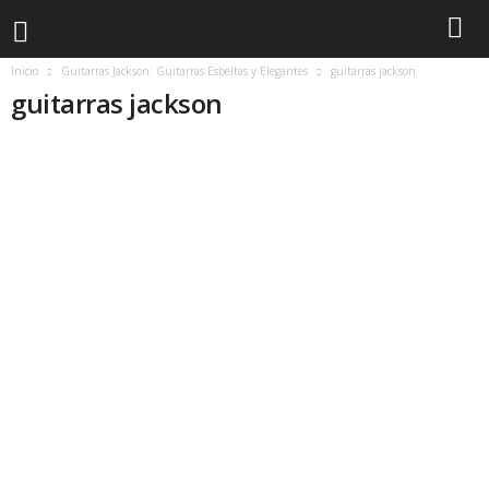
Inicio
Guitarras Jackson: Guitarras Esbeltas y Elegantes
guitarras jackson
guitarras jackson