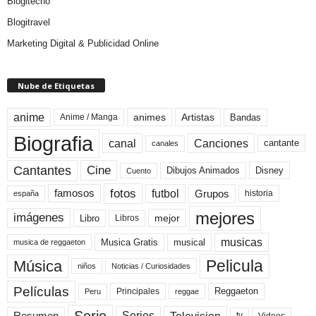
Blogitecno
Blogitravel
Marketing Digital & Publicidad Online
Nube de Etiquetas
anime
animes
Artistas
Bandas
Anime / Manga
Biografia
canal
Canciones
cantante
canales
Cine
Cantantes
Dibujos Animados
Disney
Cuento
fotos
futbol
Grupos
famosos
historia
españa
mejores
imágenes
mejor
Libro
Libros
musicas
Musica Gratis
musical
musica de reggaeton
Pelicula
Música
niños
Noticias / Curiosidades
Películas
Reggaeton
Principales
Peru
reggae
Serie
Television
Series
Resumen
Videos
tv