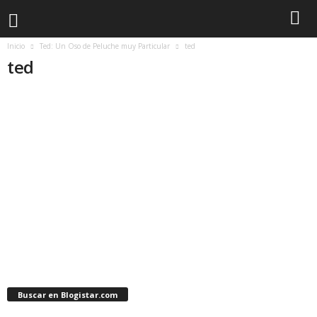
Inicio
Ted: Un Oso de Peluche muy Particular
ted
ted
Buscar en Blogistar.com