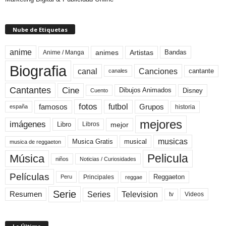
Nube de Etiquetas
anime
animes
Artistas
Bandas
Anime / Manga
Biografia
canal
Canciones
cantante
canales
Cine
Cantantes
Dibujos Animados
Disney
Cuento
fotos
futbol
Grupos
famosos
historia
españa
mejores
imágenes
mejor
Libro
Libros
musicas
Musica Gratis
musical
musica de reggaeton
Pelicula
Música
niños
Noticias / Curiosidades
Películas
Reggaeton
Principales
Peru
reggae
Serie
Television
Series
Resumen
Videos
tv