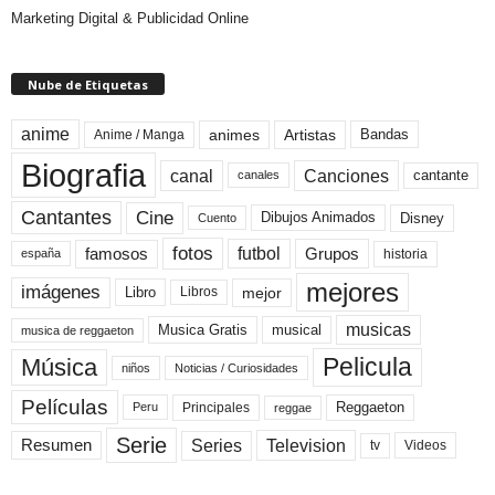
Marketing Digital & Publicidad Online
Nube de Etiquetas
anime
animes
Artistas
Bandas
Anime / Manga
Biografia
canal
Canciones
cantante
canales
Cine
Cantantes
Dibujos Animados
Disney
Cuento
fotos
futbol
Grupos
famosos
historia
españa
mejores
imágenes
mejor
Libro
Libros
musicas
Musica Gratis
musical
musica de reggaeton
Pelicula
Música
niños
Noticias / Curiosidades
Películas
Reggaeton
Principales
Peru
reggae
Serie
Television
Series
Resumen
Videos
tv