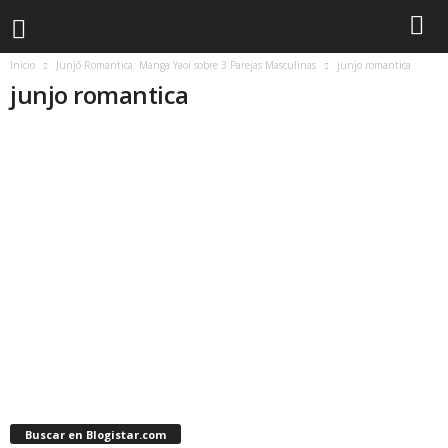
Inicio
Junjō Romantica: Manga Yaoi sobre 3 Parejas Masculinas
junjo romantica
junjo romantica
Buscar en Blogistar.com