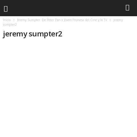
Inicio
Jeremy Sumpter: De Peter Pan a Joven Promesa del Cine y la TV
jeremy
sumpter2
jeremy sumpter2