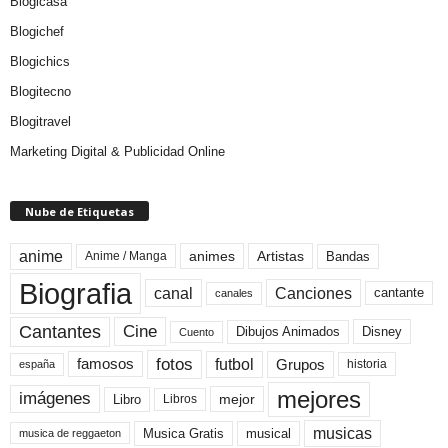
Blogicasa
Blogichef
Blogichics
Blogitecno
Blogitravel
Marketing Digital & Publicidad Online
Nube de Etiquetas
anime
animes
Artistas
Bandas
Anime / Manga
Biografia
canal
Canciones
cantante
canales
Cine
Cantantes
Dibujos Animados
Disney
Cuento
fotos
futbol
Grupos
famosos
historia
españa
mejores
imágenes
mejor
Libro
Libros
musicas
Musica Gratis
musical
musica de reggaeton