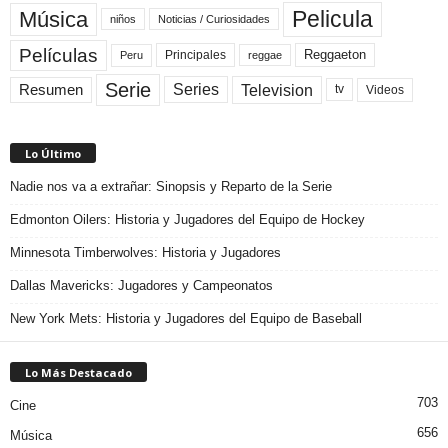
Pelicula
Música
niños
Noticias / Curiosidades
Películas
Reggaeton
Principales
Peru
reggae
Serie
Television
Series
Resumen
Videos
tv
Lo Último
Nadie nos va a extrañar: Sinopsis y Reparto de la Serie
Edmonton Oilers: Historia y Jugadores del Equipo de Hockey
Minnesota Timberwolves: Historia y Jugadores
Dallas Mavericks: Jugadores y Campeonatos
New York Mets: Historia y Jugadores del Equipo de Baseball
Lo Más Destacado
703
Cine
656
Música