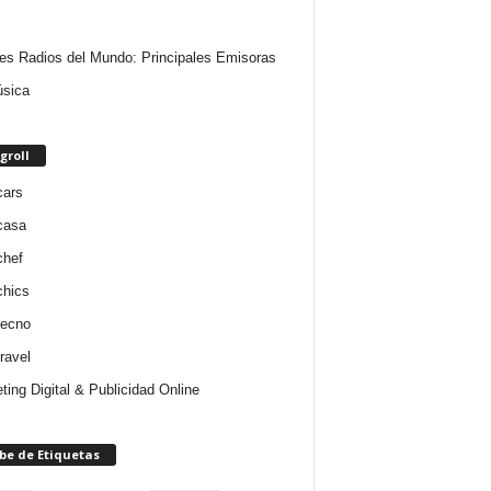
es Radios del Mundo: Principales Emisoras
sica
groll
cars
casa
chef
chics
tecno
ravel
ting Digital & Publicidad Online
be de Etiquetas