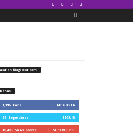
car en Blogistar.com
guenos
1,396
Fans
ME GUSTA
24
Seguidores
SEGUIR
10,400
Suscriptores
SUSCRIBIRTE