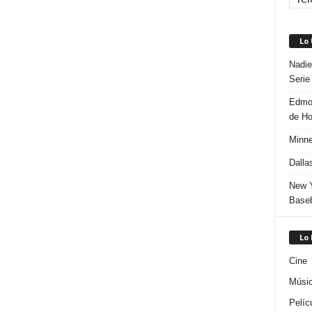
Lo
Nadie
Serie
Edmon
de H
Minne
Dalla
New Y
Baseb
Lo
Cine
Músi
Pelíc