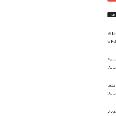
Lo
Mi No
la Pe
Perso
[Actu
Lista
[Actu
Biogr