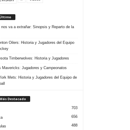
 Último
 nos va a extrañar: Sinopsis y Reparto de la
ton Oilers: Historia y Jugadores del Equipo
ockey
sota Timberwolves: Historia y Jugadores
s Mavericks: Jugadores y Campeonatos
ork Mets: Historia y Jugadores del Equipo de
all
 Más Destacado
703
656
ca
488
ulas