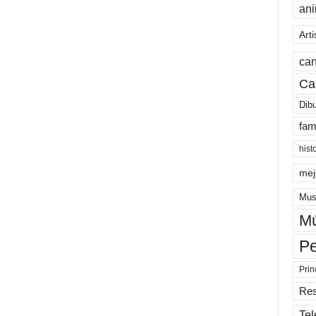
an
Arti
can
Ca
Dib
fam
hist
mej
Mus
Mú
Pe
Prin
Re
Tel