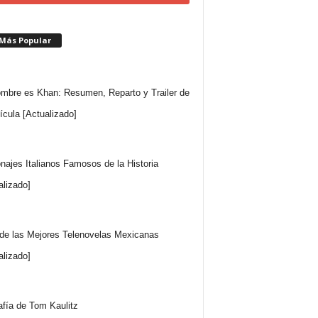
 Más Popular
mbre es Khan: Resumen, Reparto y Trailer de
lícula [Actualizado]
najes Italianos Famosos de la Historia
alizado]
 de las Mejores Telenovelas Mexicanas
alizado]
afía de Tom Kaulitz