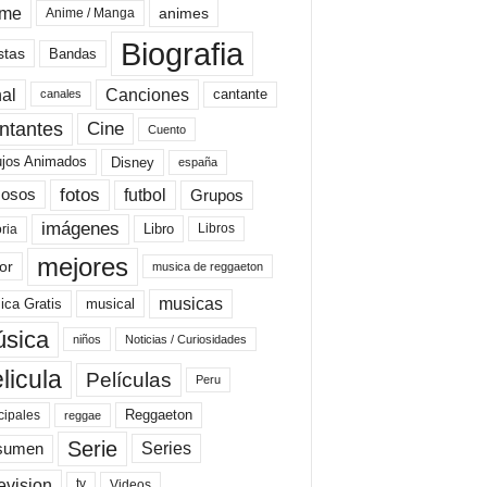
ime
animes
Anime / Manga
Biografia
stas
Bandas
al
Canciones
cantante
canales
Cine
ntantes
Cuento
ujos Animados
Disney
españa
fotos
futbol
Grupos
osos
imágenes
Libro
oria
Libros
mejores
or
musica de reggaeton
musicas
ica Gratis
musical
sica
niños
Noticias / Curiosidades
licula
Películas
Peru
Reggaeton
cipales
reggae
Serie
Series
sumen
evision
Videos
tv