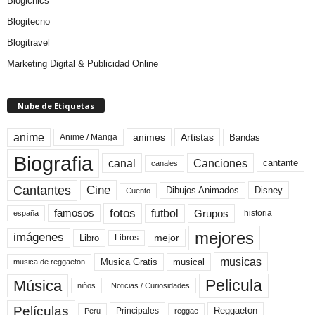
Blogichics
Blogitecno
Blogitravel
Marketing Digital & Publicidad Online
Nube de Etiquetas
anime
animes
Artistas
Bandas
Anime / Manga
Biografia
canal
Canciones
cantante
canales
Cine
Cantantes
Dibujos Animados
Disney
Cuento
fotos
futbol
Grupos
famosos
historia
españa
mejores
imágenes
mejor
Libro
Libros
musicas
Musica Gratis
musical
musica de reggaeton
Pelicula
Música
niños
Noticias / Curiosidades
Películas
Reggaeton
Principales
Peru
reggae