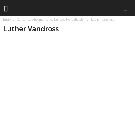
Inicio
Cantantes Afroamericanos Famosos [Actualizado]
Luther Vandross
Luther Vandross