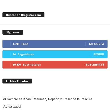
Buscar en Blogistar.com
Síguenos
1,396
Fans
ME GUSTA
24
Seguidores
SEGUIR
10,400
Suscriptores
SUSCRIBIRTE
Lo Más Popular
Mi Nombre es Khan: Resumen, Reparto y Trailer de la Película
[Actualizado]