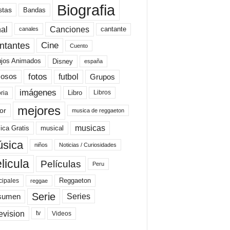
Biografia
stas
Bandas
al
Canciones
cantante
canales
Cine
ntantes
Cuento
ujos Animados
Disney
españa
fotos
futbol
Grupos
osos
imágenes
Libro
oria
Libros
mejores
or
musica de reggaeton
musicas
ica Gratis
musical
sica
niños
Noticias / Curiosidades
licula
Películas
Peru
Reggaeton
cipales
reggae
Serie
Series
sumen
evision
Videos
tv