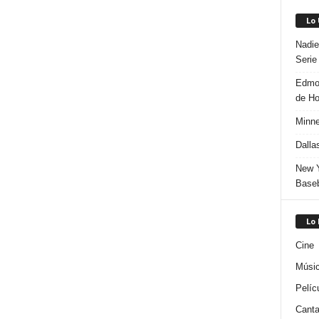
Lo
Nadie
Serie
Edmon
de H
Minne
Dalla
New Y
Baseb
Lo
Cine
Músi
Pelíc
Canta