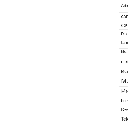
Arti
can
Ca
Dib
fam
hist
mej
Mus
Mú
Pe
Prin
Re
Tel