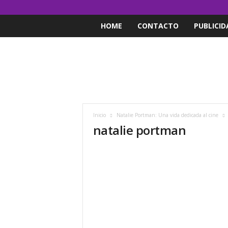
HOME
CONTACTO
PUBLICID
Inicio
Natalie Portman: Una vida dedicada al cine
natalie portman