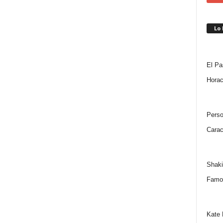
Lo
El Pa
Horac
Perso
Carac
Shaki
Famo
Kate 