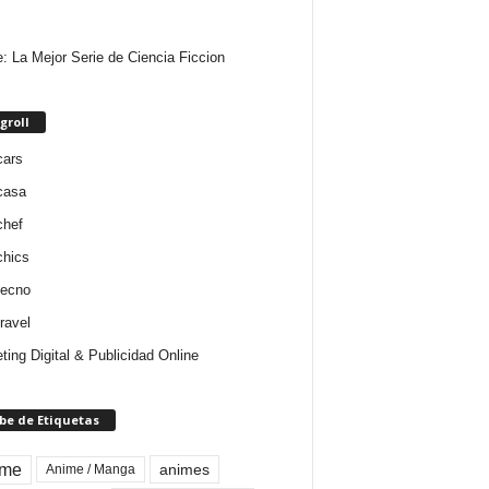
e: La Mejor Serie de Ciencia Ficcion
groll
cars
casa
chef
chics
tecno
ravel
ting Digital & Publicidad Online
be de Etiquetas
ime
animes
Anime / Manga