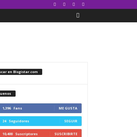
car en Blogistar.com
guenos
1,396
Fans
ME GUSTA
24
Seguidores
SEGUIR
10,400
Suscriptores
SUSCRIBIRTE