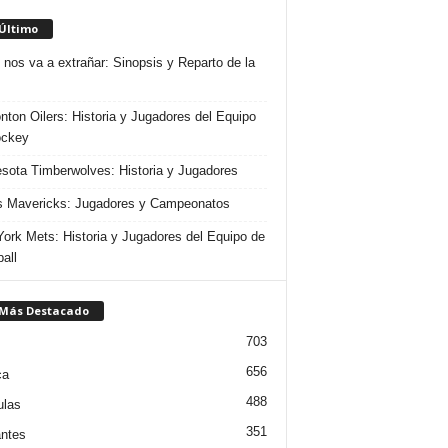
 Último
 nos va a extrañar: Sinopsis y Reparto de la
ton Oilers: Historia y Jugadores del Equipo
ockey
sota Timberwolves: Historia y Jugadores
s Mavericks: Jugadores y Campeonatos
ork Mets: Historia y Jugadores del Equipo de
all
 Más Destacado
703
656
ca
488
ulas
351
ntes