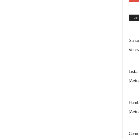
Lo
Salse
Venez
Lista
[Actu
Humbe
[Actu
Comen