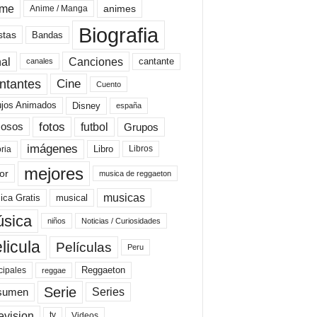
ime
animes
Anime / Manga
Biografia
stas
Bandas
al
Canciones
cantante
canales
Cine
ntantes
Cuento
ujos Animados
Disney
españa
fotos
futbol
Grupos
osos
imágenes
Libro
oria
Libros
mejores
or
musica de reggaeton
musicas
ica Gratis
musical
sica
niños
Noticias / Curiosidades
licula
Películas
Peru
Reggaeton
cipales
reggae
Serie
Series
sumen
evision
Videos
tv