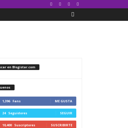
car en Blogistar.com
guenos
1,396
Fans
ME GUSTA
24
Seguidores
SEGUIR
10,400
Suscriptores
SUSCRIBIRTE