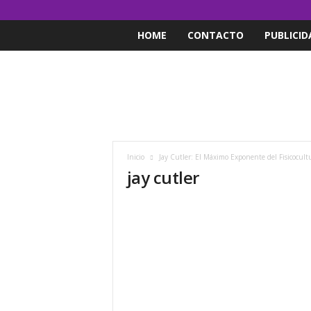
HOME
CONTACTO
PUBLICID
Inicio
Jay Cutler: El Máximo Exponente del Fisicocult
jay cutler