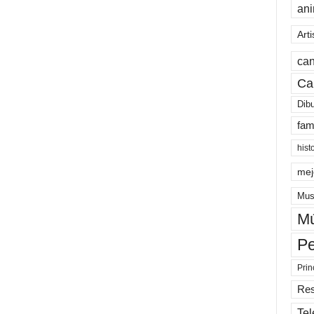
an
Arti
can
Ca
Dib
fam
hist
mej
Mus
Mú
Pe
Prin
Re
Tel