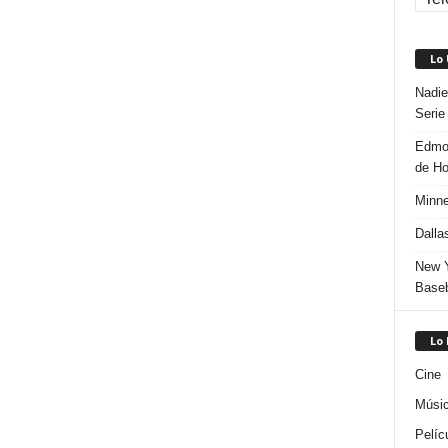
Lo
Nadie
Serie
Edmon
de H
Minne
Dalla
New Y
Baseb
Lo
Cine
Músi
Pelíc