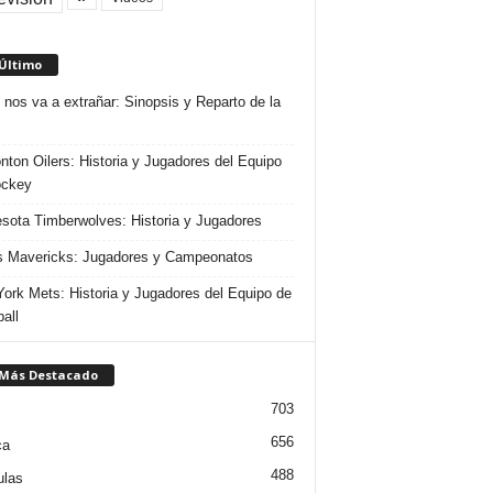
 Último
 nos va a extrañar: Sinopsis y Reparto de la
ton Oilers: Historia y Jugadores del Equipo
ockey
sota Timberwolves: Historia y Jugadores
s Mavericks: Jugadores y Campeonatos
ork Mets: Historia y Jugadores del Equipo de
all
 Más Destacado
703
656
ca
488
ulas