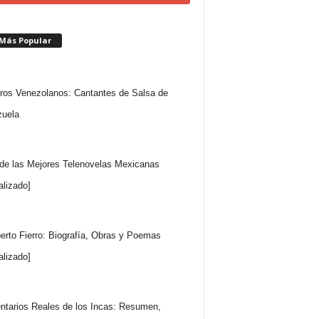
 Más Popular
ros Venezolanos: Cantantes de Salsa de
uela
 de las Mejores Telenovelas Mexicanas
alizado]
rto Fierro: Biografía, Obras y Poemas
alizado]
tarios Reales de los Incas: Resumen,