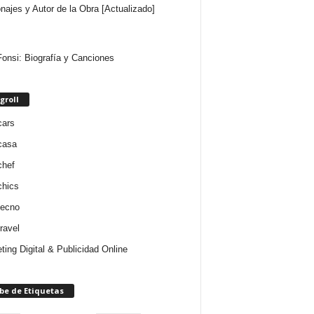
najes y Autor de la Obra [Actualizado]
Fonsi: Biografía y Canciones
groll
cars
casa
chef
chics
tecno
ravel
ting Digital & Publicidad Online
be de Etiquetas