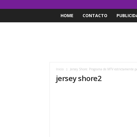
HOME
CONTACTO
PUBLICID
Inicio
Jersey Shore: Programa de MTV estrictamente p
jersey shore2