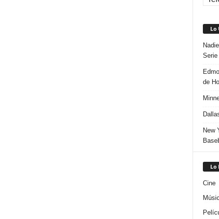
Lo
Nadie
Serie
Edmon
de H
Minne
Dalla
New Y
Baseb
Lo
Cine
Músi
Pelíc