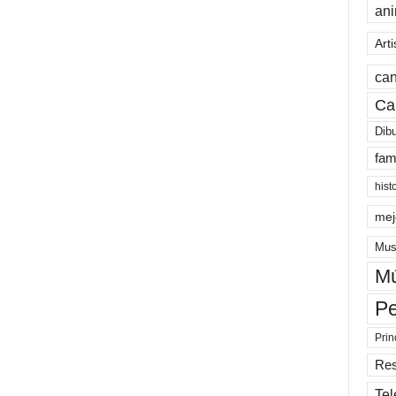
an
Arti
can
Ca
Dib
fam
hist
mej
Mus
Mú
Pe
Prin
Re
Tel