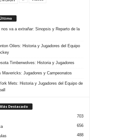
 Último
 nos va a extrañar: Sinopsis y Reparto de la
ton Oilers: Historia y Jugadores del Equipo
ockey
sota Timberwolves: Historia y Jugadores
s Mavericks: Jugadores y Campeonatos
ork Mets: Historia y Jugadores del Equipo de
all
 Más Destacado
703
656
ca
488
ulas