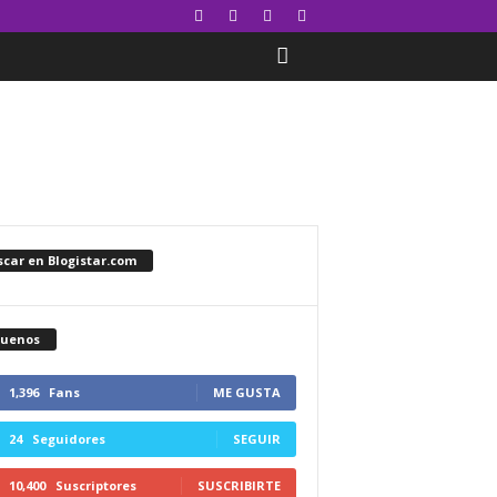
car en Blogistar.com
guenos
1,396
Fans
ME GUSTA
24
Seguidores
SEGUIR
10,400
Suscriptores
SUSCRIBIRTE