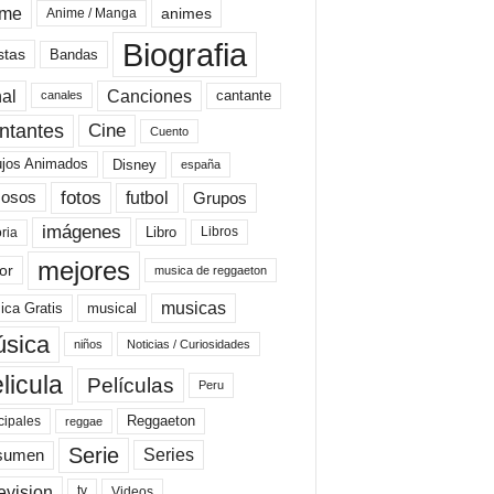
ime
animes
Anime / Manga
Biografia
stas
Bandas
al
Canciones
cantante
canales
Cine
ntantes
Cuento
ujos Animados
Disney
españa
fotos
futbol
Grupos
osos
imágenes
Libro
oria
Libros
mejores
or
musica de reggaeton
musicas
ica Gratis
musical
sica
niños
Noticias / Curiosidades
licula
Películas
Peru
Reggaeton
cipales
reggae
Serie
Series
sumen
evision
Videos
tv