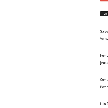
Lo
Salse
Venez
Humbe
[Actu
Comen
Perso
Luis 