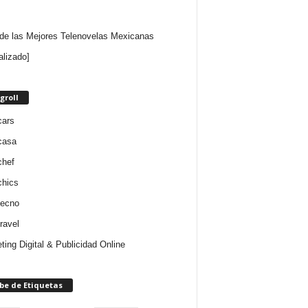
 de las Mejores Telenovelas Mexicanas
alizado]
groll
cars
casa
chef
chics
tecno
ravel
ting Digital & Publicidad Online
be de Etiquetas