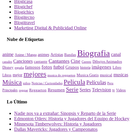
Blogicasa
Blogichef
Blogichics
Blogitecno
Blogitravel
Marketing Digital & Publicidad Online
Nube de Etiquetas
Biografia
canal
anime
animes
Artistas
Bandas
Anime / Manga
Cantantes
Cine
Canciones
cantante
Dibujos Animados
canales
Cuento
fotos
imágenes
futbol
Grupos
famosos
Disney
Libro
historia
españa
mejores
musicas
mejor
Musica Gratis
musical
Libros
musica de reggaeton
Pelicula
Música
Películas
Peru
niños
Noticias / Curiosidades
Serie
Series
Television
Resumen
Principales
Reggaeton
Videos
reggae
tv
Lo Último
Nadie nos va a extrañar: Sinopsis y Reparto de la Serie
Edmonton Oilers: Historia y Jugadores del Equipo de Hockey
Minnesota Timberwolves: Historia y Jugadores
Dallas Mavericks: Jugadores y Campeonatos