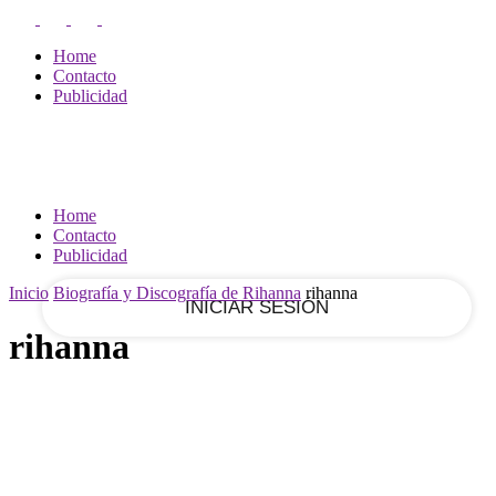
RECUPERACIÓN DE CONTRASEÑA
REGISTRARSE
Home
¡Bienvenido!
Contacto
Publicidad
Ingrese a su cuenta
tu nombre de usuario
Home
Contacto
tu contraseña
Publicidad
Inicio
Biografía y Discografía de Rihanna
rihanna
rihanna
¿Olvidaste tu contraseña?
Recupera tu contraseña