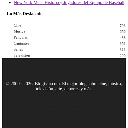
New York Mets: Historia y Jugadores del Equipo de Baseball
Lo Más Destacado
Cine
703
Música
656
Películas
488
Cantantes
351
Series
311
Television
290
© 2009 - 2026. Blogistar.com. El mejor blog sobre cine, música,
televisión, arte, deportes y más.