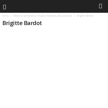
Inicio
Mejores Cantantes y Grupos Franceses [Actualizado]
Brigitte Bardot
Brigitte Bardot