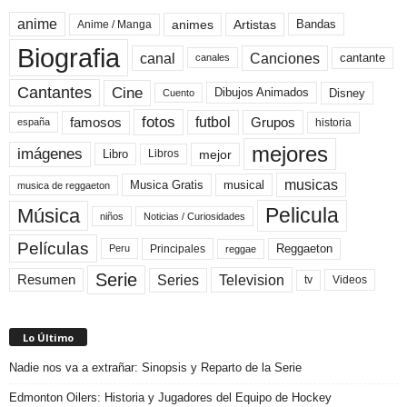
anime
animes
Artistas
Bandas
Anime / Manga
Biografia
canal
Canciones
cantante
canales
Cine
Cantantes
Dibujos Animados
Disney
Cuento
fotos
futbol
Grupos
famosos
historia
españa
mejores
imágenes
mejor
Libro
Libros
musicas
Musica Gratis
musical
musica de reggaeton
Pelicula
Música
niños
Noticias / Curiosidades
Películas
Reggaeton
Principales
Peru
reggae
Serie
Television
Series
Resumen
Videos
tv
Lo Último
Nadie nos va a extrañar: Sinopsis y Reparto de la Serie
Edmonton Oilers: Historia y Jugadores del Equipo de Hockey