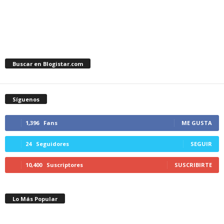
Buscar en Blogistar.com
Síguenos
1,396
Fans
ME GUSTA
24
Seguidores
SEGUIR
10,400
Suscriptores
SUSCRIBIRTE
Lo Más Popular