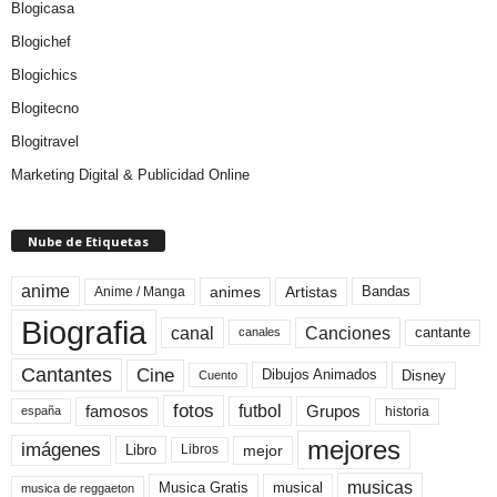
Blogicasa
Blogichef
Blogichics
Blogitecno
Blogitravel
Marketing Digital & Publicidad Online
Nube de Etiquetas
anime
animes
Artistas
Bandas
Anime / Manga
Biografia
canal
Canciones
cantante
canales
Cine
Cantantes
Dibujos Animados
Disney
Cuento
fotos
futbol
Grupos
famosos
historia
españa
mejores
imágenes
mejor
Libro
Libros
musicas
Musica Gratis
musical
musica de reggaeton