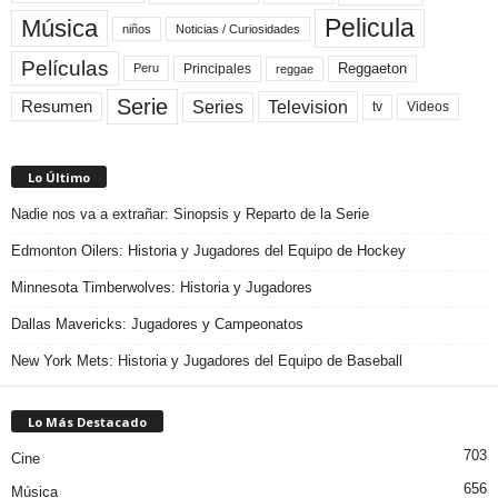
Pelicula
Música
niños
Noticias / Curiosidades
Películas
Reggaeton
Principales
Peru
reggae
Serie
Television
Series
Resumen
Videos
tv
Lo Último
Nadie nos va a extrañar: Sinopsis y Reparto de la Serie
Edmonton Oilers: Historia y Jugadores del Equipo de Hockey
Minnesota Timberwolves: Historia y Jugadores
Dallas Mavericks: Jugadores y Campeonatos
New York Mets: Historia y Jugadores del Equipo de Baseball
Lo Más Destacado
703
Cine
656
Música