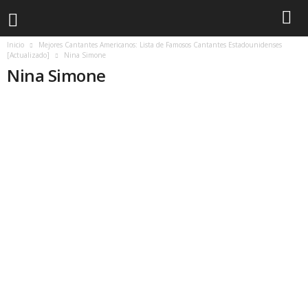
Inicio
Mejores Cantantes Americanos: Lista de Famosos Cantantes Estadounidenses
[Actualizado]
Nina Simone
Nina Simone