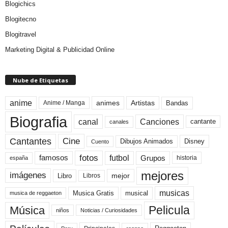
Blogichics
Blogitecno
Blogitravel
Marketing Digital & Publicidad Online
Nube de Etiquetas
anime
animes
Artistas
Bandas
Anime / Manga
Biografia
canal
Canciones
cantante
canales
Cine
Cantantes
Dibujos Animados
Disney
Cuento
fotos
futbol
Grupos
famosos
historia
españa
mejores
imágenes
mejor
Libro
Libros
musicas
Musica Gratis
musical
musica de reggaeton
Pelicula
Música
niños
Noticias / Curiosidades