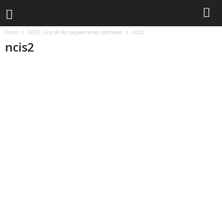
Inicio
NCIS: Una de las mejores series policíacas
ncis2
ncis2