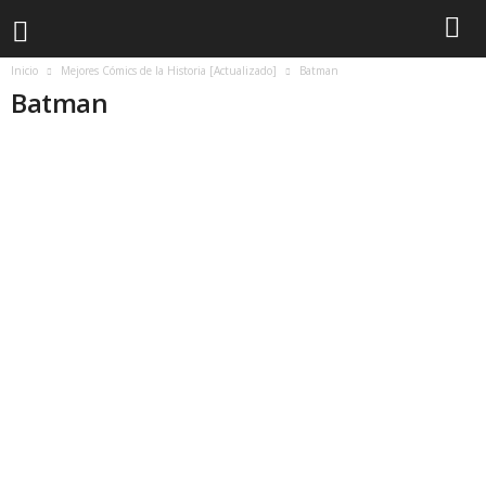
Inicio
Mejores Cómics de la Historia [Actualizado]
Batman
Batman