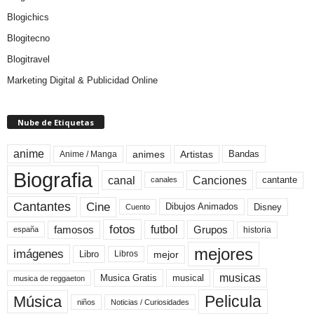
Blogichics
Blogitecno
Blogitravel
Marketing Digital & Publicidad Online
Nube de Etiquetas
anime
animes
Artistas
Bandas
Anime / Manga
Biografia
canal
Canciones
cantante
canales
Cine
Cantantes
Dibujos Animados
Disney
Cuento
fotos
futbol
Grupos
famosos
historia
españa
mejores
imágenes
mejor
Libro
Libros
musicas
Musica Gratis
musical
musica de reggaeton
Pelicula
Música
niños
Noticias / Curiosidades