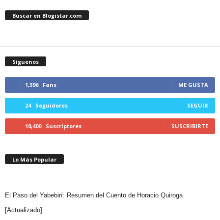
Buscar en Blogistar.com
Síguenos
1,396
Fans
ME GUSTA
24
Seguidores
SEGUIR
10,400
Suscriptores
SUSCRIBIRTE
Lo Más Popular
El Paso del Yabebirí: Resumen del Cuento de Horacio Quiroga
[Actualizado]