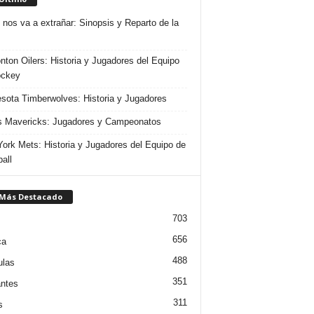
 nos va a extrañar: Sinopsis y Reparto de la
ton Oilers: Historia y Jugadores del Equipo
ockey
sota Timberwolves: Historia y Jugadores
s Mavericks: Jugadores y Campeonatos
ork Mets: Historia y Jugadores del Equipo de
all
 Más Destacado
703
656
ca
488
ulas
351
ntes
311
s