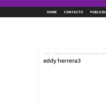
HOME
CONTACTO
PUBLICID
Inicio
Mejores Cantantes y Grupos de Merengue [Act
eddy herrera3