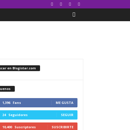
car en Blogistar.com
guenos
1,396
Fans
ME GUSTA
24
Seguidores
SEGUIR
10,400
Suscriptores
SUSCRIBIRTE