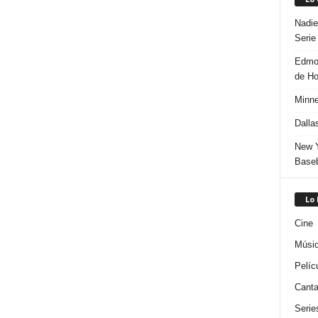
Nadie
Serie
Edmon
de H
Minne
Dalla
New Y
Baseb
Lo
Cine
Músi
Pelíc
Canta
Serie