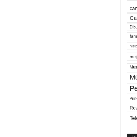
can
Ca
Dib
fam
hist
mej
Mus
Mú
Pe
Prin
Re
Tel
Lo