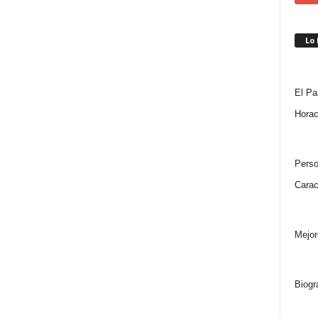
Lo
El Pa
Horac
Perso
Carac
Mejor
Biogr