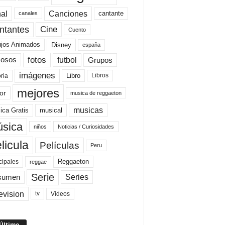
al
Canciones
cantante
canales
Cine
ntantes
Cuento
ujos Animados
Disney
españa
fotos
futbol
Grupos
osos
imágenes
Libro
oria
Libros
mejores
or
musica de reggaeton
musicas
ica Gratis
musical
sica
niños
Noticias / Curiosidades
licula
Películas
Peru
Reggaeton
cipales
reggae
Serie
Series
sumen
evision
Videos
tv
 Último