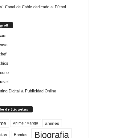
V: Canal de Cable dedicado al Fútbol
groll
cars
casa
chef
chics
tecno
ravel
ting Digital & Publicidad Online
be de Etiquetas
ime
animes
Anime / Manga
Biografia
stas
Bandas