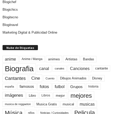
Blogichef
Blogichics
Blogitecno
Blogitravel
Marketing Digital & Publicidad Online
Nube de Etiquetas
anime
animes
Artistas
Bandas
Anime / Manga
Biografia
canal
Canciones
cantante
canales
Cine
Cantantes
Dibujos Animados
Disney
Cuento
fotos
futbol
Grupos
famosos
historia
españa
mejores
imágenes
mejor
Libro
Libros
musicas
Musica Gratis
musical
musica de reggaeton
Pelicula
Música
niños
Noticias / Curiosidades