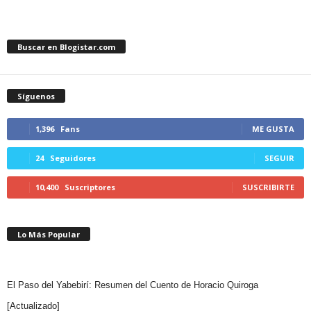
Buscar en Blogistar.com
Síguenos
1,396
Fans
ME GUSTA
24
Seguidores
SEGUIR
10,400
Suscriptores
SUSCRIBIRTE
Lo Más Popular
El Paso del Yabebirí: Resumen del Cuento de Horacio Quiroga
[Actualizado]