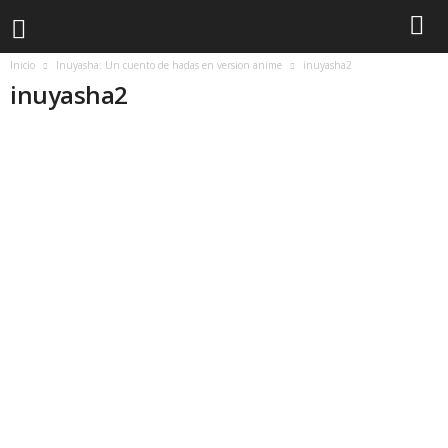
Inicio
Inuyasha: Un cuento de hadas en version anime
inuyasha2
inuyasha2