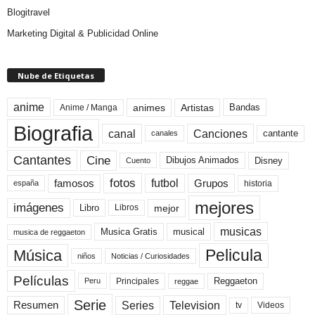
Blogitravel
Marketing Digital & Publicidad Online
Nube de Etiquetas
anime
animes
Artistas
Bandas
Anime / Manga
Biografia
canal
Canciones
cantante
canales
Cine
Cantantes
Dibujos Animados
Disney
Cuento
fotos
futbol
Grupos
famosos
historia
españa
mejores
imágenes
mejor
Libro
Libros
musicas
Musica Gratis
musical
musica de reggaeton
Pelicula
Música
niños
Noticias / Curiosidades
Películas
Reggaeton
Principales
Peru
reggae
Serie
Television
Series
Resumen
Videos
tv