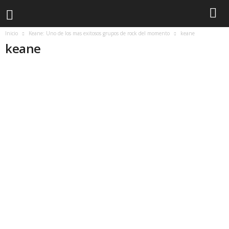
Inicio
Keane: Uno de los mas exitosos grupos de rock del momento
keane
keane