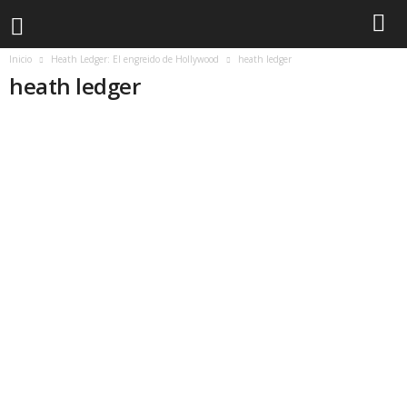
Inicio
Heath Ledger: El engreido de Hollywood
heath ledger
heath ledger