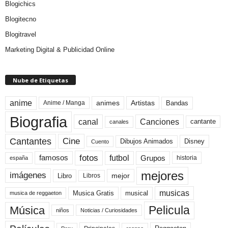
Blogichics
Blogitecno
Blogitravel
Marketing Digital & Publicidad Online
Nube de Etiquetas
anime
animes
Artistas
Bandas
Anime / Manga
Biografia
canal
Canciones
cantante
canales
Cine
Cantantes
Dibujos Animados
Disney
Cuento
fotos
futbol
Grupos
famosos
historia
españa
mejores
imágenes
mejor
Libro
Libros
musicas
Musica Gratis
musical
musica de reggaeton
Pelicula
Música
niños
Noticias / Curiosidades