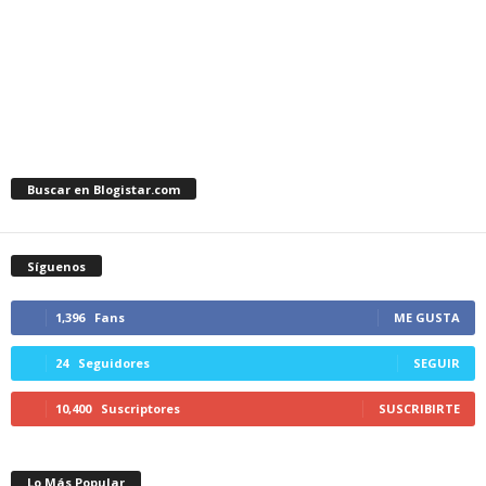
Buscar en Blogistar.com
Síguenos
1,396
Fans
ME GUSTA
24
Seguidores
SEGUIR
10,400
Suscriptores
SUSCRIBIRTE
Lo Más Popular