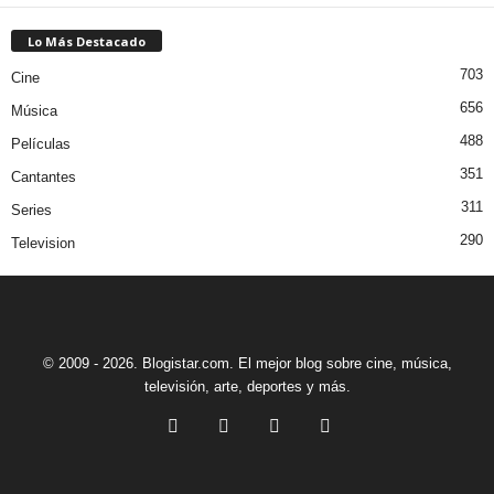
Lo Más Destacado
703
Cine
656
Música
488
Películas
351
Cantantes
311
Series
290
Television
© 2009 - 2026. Blogistar.com. El mejor blog sobre cine, música,
televisión, arte, deportes y más.