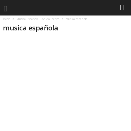
Inicio
Musica Española: Sonido Iberico
musica española
musica española