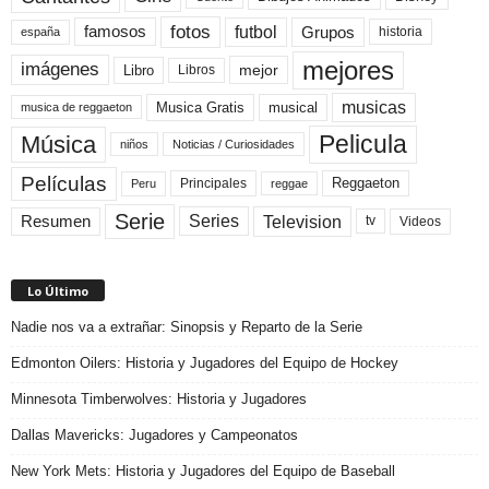
fotos
futbol
Grupos
famosos
historia
españa
mejores
imágenes
mejor
Libro
Libros
musicas
Musica Gratis
musical
musica de reggaeton
Pelicula
Música
niños
Noticias / Curiosidades
Películas
Reggaeton
Principales
Peru
reggae
Serie
Television
Series
Resumen
Videos
tv
Lo Último
Nadie nos va a extrañar: Sinopsis y Reparto de la Serie
Edmonton Oilers: Historia y Jugadores del Equipo de Hockey
Minnesota Timberwolves: Historia y Jugadores
Dallas Mavericks: Jugadores y Campeonatos
New York Mets: Historia y Jugadores del Equipo de Baseball