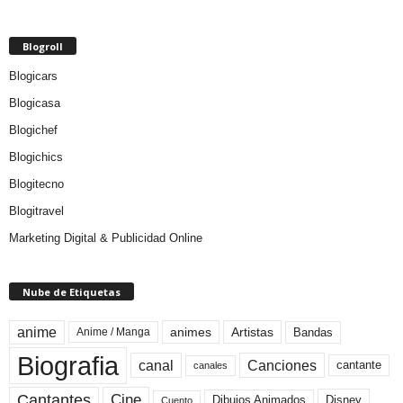
Blogroll
Blogicars
Blogicasa
Blogichef
Blogichics
Blogitecno
Blogitravel
Marketing Digital & Publicidad Online
Nube de Etiquetas
anime
animes
Artistas
Bandas
Anime / Manga
Biografia
canal
Canciones
cantante
canales
Cine
Cantantes
Dibujos Animados
Disney
Cuento