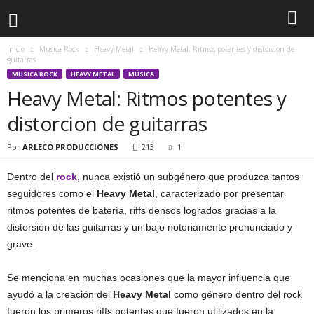
Inicio
Musica Rock
Heavy Metal
Heavy Metal: Ritmos potentes y distorcion de
guitarras
MUSICA ROCK
HEAVY METAL
MÚSICA
Heavy Metal: Ritmos potentes y
distorcion de guitarras
Por
ARLECO PRODUCCIONES
213
1
Dentro del
rock
, nunca existió un subgénero que produzca tantos
seguidores como el
Heavy Metal
, caracterizado por presentar
ritmos potentes de batería, riffs densos logrados gracias a la
distorsión de las guitarras y un bajo notoriamente pronunciado y
grave.
Se menciona en muchas ocasiones que la mayor influencia que
ayudó a la creación del
Heavy Metal
como género dentro del rock
fueron los primeros riffs potentes que fueron utilizados en la