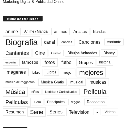
Marketing Digital & Publicidad Online
Nube de Etiquetas
anime
animes
Artistas
Bandas
Anime / Manga
Biografia
canal
Canciones
cantante
canales
Cine
Cantantes
Dibujos Animados
Disney
Cuento
fotos
futbol
Grupos
famosos
historia
españa
mejores
imágenes
mejor
Libro
Libros
musicas
Musica Gratis
musical
musica de reggaeton
Pelicula
Música
niños
Noticias / Curiosidades
Películas
Reggaeton
Principales
Peru
reggae
Serie
Television
Series
Resumen
Videos
tv