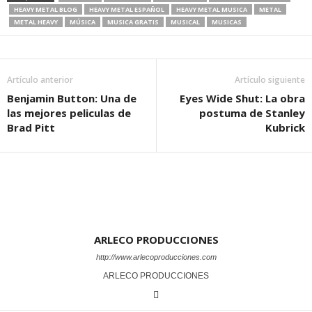
HEAVY METAL BLOG
HEAVY METAL ESPAÑOL
HEAVY METAL MUSICA
METAL
METAL HEAVY
MÚSICA
MUSICA GRATIS
MUSICAL
MUSICAS
Artículo anterior
Artículo siguiente
Benjamin Button: Una de
Eyes Wide Shut: La obra
las mejores peliculas de
postuma de Stanley
Brad Pitt
Kubrick
ARLECO PRODUCCIONES
http://www.arlecoproducciones.com
ARLECO PRODUCCIONES