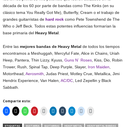
década de los 60 por parte de bandas como The Kinks (en su
clásico tema You Really Got Me), Butterfly, Cream o el trabajo de
grandes guitarristas de
hard rock
como Pete Townshend de The
Who o Jeff Beck. Todos estas potentes influencias formarían la
base primaria del
Heavy Metal
.
Entre las
mejores bandas de Heavy Metal
de todos los tiempos
encontramos a Meshuggah, Mercyful Fate, Alice in Chains, Uriah
Heep, Pantera, Thin Lizzy, Kyuss,
Guns N´ Roses
, Kiss, Dio, Robin
Trower, Rush, Spinal Tap, Deep Purple, Slayer,
Iron Maiden
,
Motorthead,
Aerosmith
, Judas Priest, Motley Crue, Metallica, Jimi
Hendrix Experience, Van Halen,
AC/DC
, Led Zepellin y Black
Sabbath.
Comparte esto:
ETIQUETAS
GUITARRA
GUITARRAS
HEAVY METAL
HEAVY METAL BANDAS