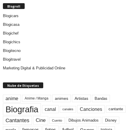
Blogroll
Blogicars
Blogicasa
Blogichef
Blogichics
Blogitecno
Blogitravel
Marketing Digital & Publicidad Online
Nube de Etiquetas
anime
animes
Artistas
Bandas
Anime / Manga
Biografia
canal
Canciones
cantante
canales
Cine
Cantantes
Dibujos Animados
Disney
Cuento
fotos
futbol
Grupos
famosos
historia
españa