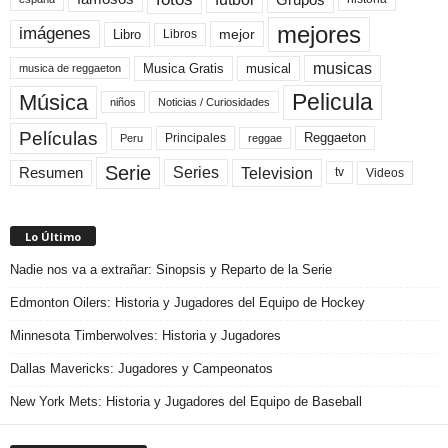
mejores
imágenes
mejor
Libro
Libros
musicas
Musica Gratis
musical
musica de reggaeton
Pelicula
Música
niños
Noticias / Curiosidades
Películas
Reggaeton
Principales
Peru
reggae
Serie
Television
Series
Resumen
Videos
tv
Lo Último
Nadie nos va a extrañar: Sinopsis y Reparto de la Serie
Edmonton Oilers: Historia y Jugadores del Equipo de Hockey
Minnesota Timberwolves: Historia y Jugadores
Dallas Mavericks: Jugadores y Campeonatos
New York Mets: Historia y Jugadores del Equipo de Baseball