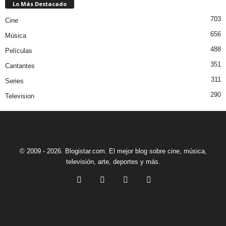
Lo Más Destacado
703
Cine
656
Música
488
Películas
351
Cantantes
311
Series
290
Television
© 2009 - 2026. Blogistar.com. El mejor blog sobre cine, música,
televisión, arte, deportes y más.