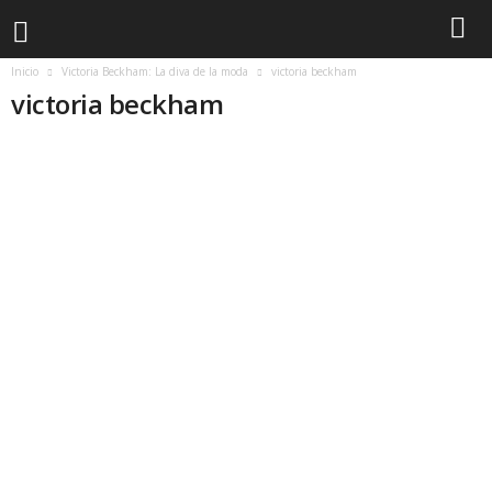
Inicio
Victoria Beckham: La diva de la moda
victoria beckham
victoria beckham