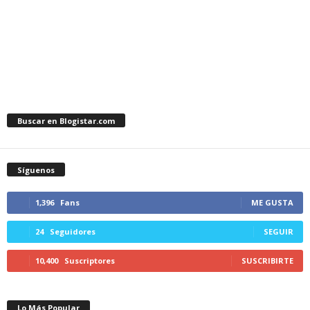
Buscar en Blogistar.com
Síguenos
1,396
Fans
ME GUSTA
24
Seguidores
SEGUIR
10,400
Suscriptores
SUSCRIBIRTE
Lo Más Popular