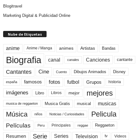
Blogitravel
Marketing Digital & Publicidad Online
Nube de Etiquetas
anime
animes
Artistas
Bandas
Anime / Manga
Biografia
canal
Canciones
cantante
canales
Cine
Cantantes
Dibujos Animados
Disney
Cuento
fotos
futbol
Grupos
famosos
historia
españa
mejores
imágenes
mejor
Libro
Libros
musicas
Musica Gratis
musical
musica de reggaeton
Pelicula
Música
niños
Noticias / Curiosidades
Películas
Reggaeton
Principales
Peru
reggae
Serie
Television
Series
Resumen
Videos
tv