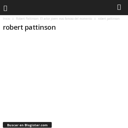
Inicio
Robert Pattinson: El actor joven mas famoso del momento
robert pattinson
robert pattinson
Buscar en Blogistar.com