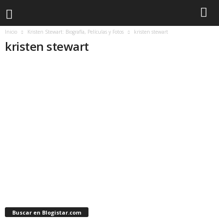
Inicio
Kristen Stewart: Biografía, Películas y Fotos
kristen stewart
kristen stewart
Buscar en Blogistar.com