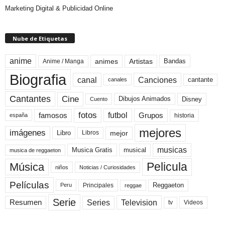
Marketing Digital & Publicidad Online
Nube de Etiquetas
anime
animes
Artistas
Bandas
Anime / Manga
Biografia
canal
Canciones
cantante
canales
Cine
Cantantes
Dibujos Animados
Disney
Cuento
fotos
futbol
Grupos
famosos
historia
españa
mejores
imágenes
mejor
Libro
Libros
musicas
Musica Gratis
musical
musica de reggaeton
Pelicula
Música
niños
Noticias / Curiosidades
Películas
Reggaeton
Principales
Peru
reggae
Serie
Television
Series
Resumen
Videos
tv