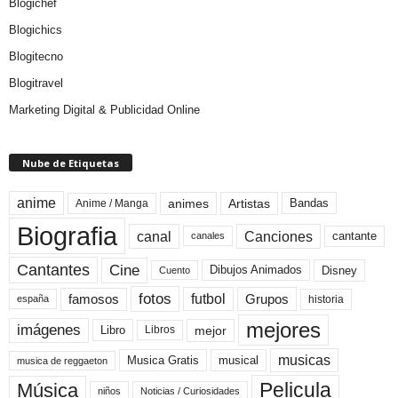
Blogichef
Blogichics
Blogitecno
Blogitravel
Marketing Digital & Publicidad Online
Nube de Etiquetas
anime
animes
Artistas
Bandas
Anime / Manga
Biografia
canal
Canciones
cantante
canales
Cine
Cantantes
Dibujos Animados
Disney
Cuento
fotos
futbol
Grupos
famosos
historia
españa
mejores
imágenes
mejor
Libro
Libros
musicas
Musica Gratis
musical
musica de reggaeton
Pelicula
Música
niños
Noticias / Curiosidades