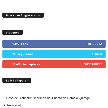
Buscar en Blogistar.com
Síguenos
1,396
Fans
ME GUSTA
24
Seguidores
SEGUIR
10,400
Suscriptores
SUSCRIBIRTE
Lo Más Popular
El Paso del Yabebirí: Resumen del Cuento de Horacio Quiroga
[Actualizado]