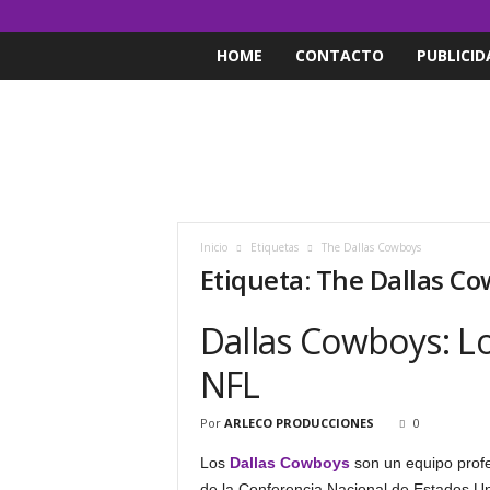
HOME
CONTACTO
PUBLICID
Inicio
Etiquetas
The Dallas Cowboys
Etiqueta: The Dallas C
Dallas Cowboys: L
NFL
Por
ARLECO PRODUCCIONES
0
Los
Dallas Cowboys
son un equipo profes
de la Conferencia Nacional de Estados Un