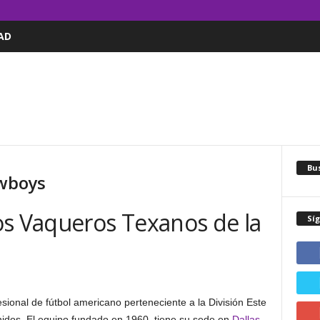
AD
Bus
owboys
os Vaqueros Texanos de la
Sí
ional de fútbol americano perteneciente a la División Este
idos. El equipo fundado en 1960, tiene su sede en
Dallas
,