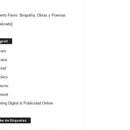
rto Fierro: Biografía, Obras y Poemas
alizado]
groll
cars
casa
chef
chics
tecno
ravel
ting Digital & Publicidad Online
be de Etiquetas