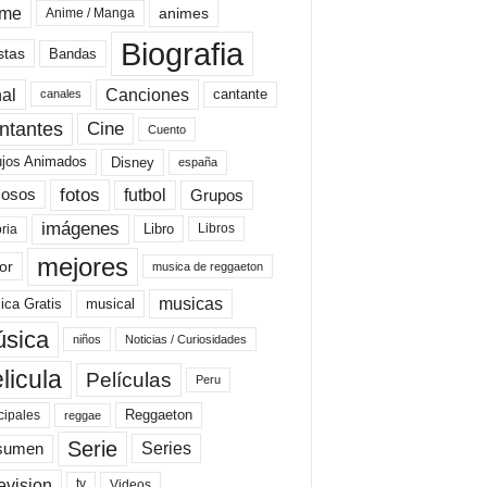
ime
animes
Anime / Manga
Biografia
stas
Bandas
al
Canciones
cantante
canales
Cine
ntantes
Cuento
ujos Animados
Disney
españa
fotos
futbol
Grupos
osos
imágenes
Libro
oria
Libros
mejores
or
musica de reggaeton
musicas
ica Gratis
musical
sica
niños
Noticias / Curiosidades
licula
Películas
Peru
Reggaeton
cipales
reggae
Serie
Series
sumen
evision
Videos
tv