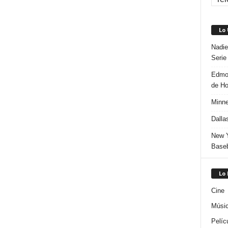
Lo
Nadie
Serie
Edmon
de H
Minne
Dalla
New Y
Baseb
Lo
Cine
Músi
Pelíc