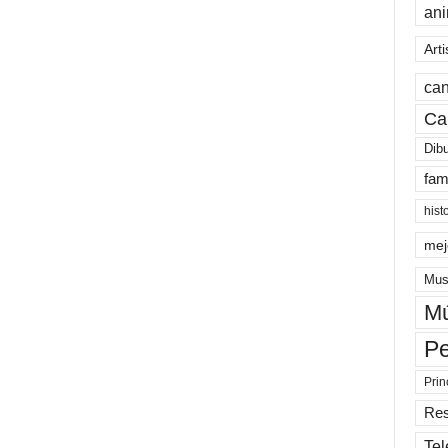
an
Arti
can
Ca
Dib
fam
hist
mej
Mus
Mú
Pe
Prin
Re
Tel