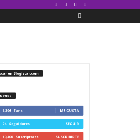
car en Blogistar.com
guenos
1,396
Fans
ME GUSTA
24
Seguidores
SEGUIR
10,400
Suscriptores
SUSCRIBIRTE