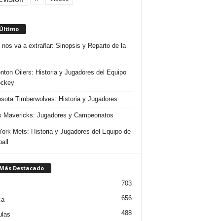
 Último
 nos va a extrañar: Sinopsis y Reparto de la
ton Oilers: Historia y Jugadores del Equipo
ockey
sota Timberwolves: Historia y Jugadores
s Mavericks: Jugadores y Campeonatos
ork Mets: Historia y Jugadores del Equipo de
all
 Más Destacado
703
656
ca
488
ulas