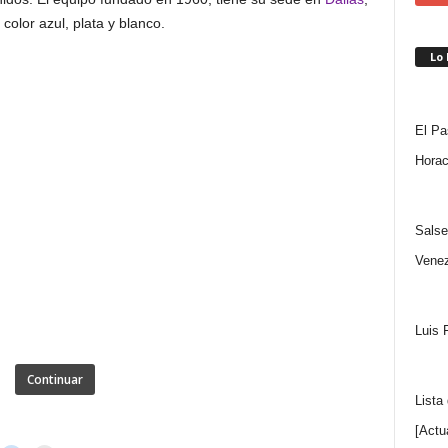
color azul, plata y blanco.
Lo
El Pa
Horac
Salse
Venez
Luis 
Continuar
Lista
[Actu