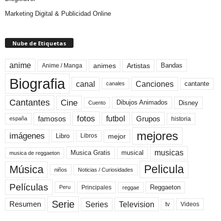
Marketing Digital & Publicidad Online
Nube de Etiquetas
anime
animes
Artistas
Bandas
Anime / Manga
Biografia
canal
Canciones
cantante
canales
Cine
Cantantes
Dibujos Animados
Disney
Cuento
fotos
futbol
Grupos
famosos
historia
españa
mejores
imágenes
mejor
Libro
Libros
musicas
Musica Gratis
musical
musica de reggaeton
Pelicula
Música
niños
Noticias / Curiosidades
Películas
Reggaeton
Principales
Peru
reggae
Serie
Television
Series
Resumen
Videos
tv