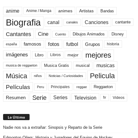
anime
animes
Artistas
Bandas
Anime / Manga
Biografia
canal
Canciones
cantante
canales
Cine
Cantantes
Dibujos Animados
Disney
Cuento
fotos
futbol
Grupos
famosos
historia
españa
mejores
imágenes
mejor
Libro
Libros
musicas
Musica Gratis
musical
musica de reggaeton
Pelicula
Música
niños
Noticias / Curiosidades
Películas
Reggaeton
Principales
Peru
reggae
Serie
Television
Series
Resumen
Videos
tv
Lo Último
Nadie nos va a extrañar: Sinopsis y Reparto de la Serie
Edmonton Oilers: Historia y Jugadores del Equipo de Hockey