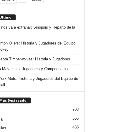
 Último
 nos va a extrañar: Sinopsis y Reparto de la
ton Oilers: Historia y Jugadores del Equipo
ockey
sota Timberwolves: Historia y Jugadores
s Mavericks: Jugadores y Campeonatos
ork Mets: Historia y Jugadores del Equipo de
all
 Más Destacado
703
656
ca
488
ulas