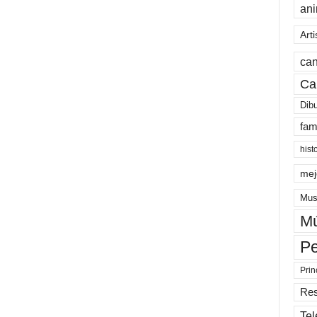
an
Arti
can
Ca
Dib
fam
hist
mej
Mus
Mú
Pe
Prin
Re
Tel