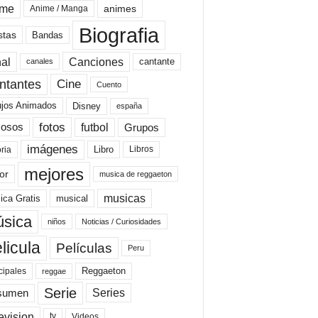
ime
animes
Anime / Manga
Biografia
stas
Bandas
al
Canciones
cantante
canales
Cine
ntantes
Cuento
ujos Animados
Disney
españa
fotos
futbol
Grupos
osos
imágenes
Libro
oria
Libros
mejores
or
musica de reggaeton
musicas
ica Gratis
musical
sica
niños
Noticias / Curiosidades
licula
Películas
Peru
Reggaeton
cipales
reggae
Serie
Series
sumen
evision
Videos
tv