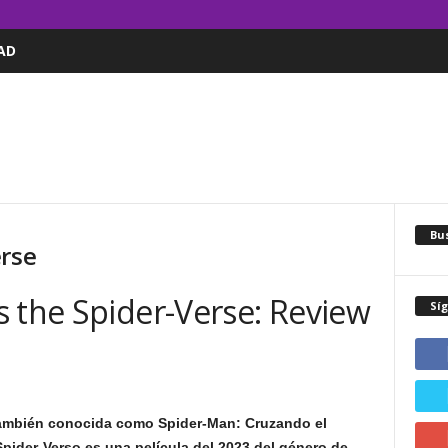
AD
Bus
erse
s the Spider-Verse: Review
Sí
también conocida como Spider-Man: Cruzando el
Spider-Verso
es una película del 2023 del género de