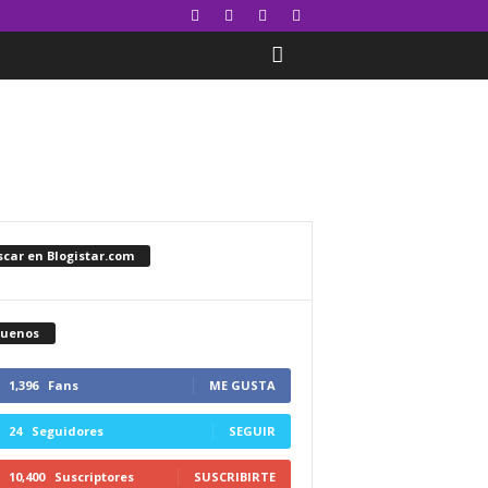
car en Blogistar.com
guenos
1,396
Fans
ME GUSTA
24
Seguidores
SEGUIR
10,400
Suscriptores
SUSCRIBIRTE