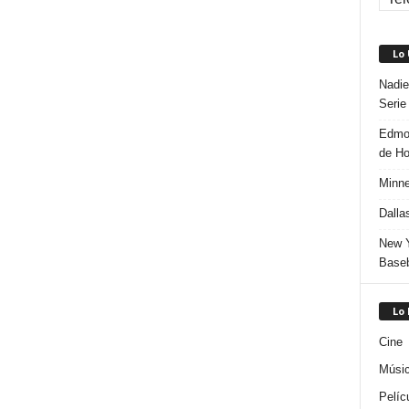
Lo
Nadie
Serie
Edmon
de H
Minne
Dalla
New Y
Baseb
Lo
Cine
Músi
Pelíc