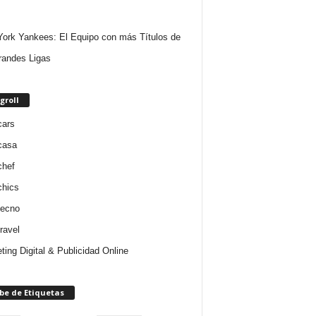
ork Yankees: El Equipo con más Títulos de
randes Ligas
groll
cars
casa
chef
chics
tecno
ravel
ting Digital & Publicidad Online
be de Etiquetas