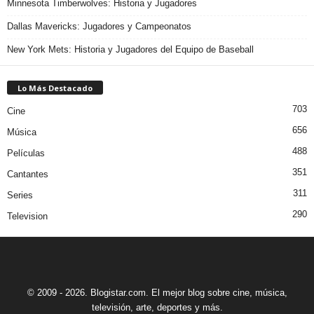
Minnesota Timberwolves: Historia y Jugadores
Dallas Mavericks: Jugadores y Campeonatos
New York Mets: Historia y Jugadores del Equipo de Baseball
Lo Más Destacado
703
Cine
656
Música
488
Películas
351
Cantantes
311
Series
290
Television
© 2009 - 2026. Blogistar.com. El mejor blog sobre cine, música,
televisión, arte, deportes y más.