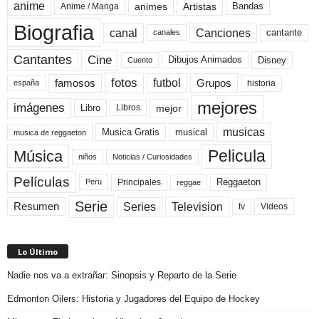
anime
animes
Artistas
Bandas
Anime / Manga
Biografia
canal
Canciones
cantante
canales
Cine
Cantantes
Dibujos Animados
Disney
Cuento
fotos
futbol
Grupos
famosos
historia
españa
mejores
imágenes
mejor
Libro
Libros
musicas
Musica Gratis
musical
musica de reggaeton
Pelicula
Música
niños
Noticias / Curiosidades
Películas
Reggaeton
Principales
Peru
reggae
Serie
Television
Series
Resumen
Videos
tv
Lo Último
Nadie nos va a extrañar: Sinopsis y Reparto de la Serie
Edmonton Oilers: Historia y Jugadores del Equipo de Hockey