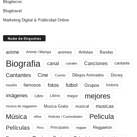
Blogitecno
Blogitravel
Marketing Digital & Publicidad Online
Nube de Etiquetas
anime
animes
Artistas
Bandas
Anime / Manga
Biografia
canal
Canciones
cantante
canales
Cine
Cantantes
Dibujos Animados
Disney
Cuento
fotos
futbol
Grupos
famosos
historia
españa
mejores
imágenes
mejor
Libro
Libros
musicas
Musica Gratis
musical
musica de reggaeton
Pelicula
Música
niños
Noticias / Curiosidades
Películas
Reggaeton
Principales
Peru
reggae