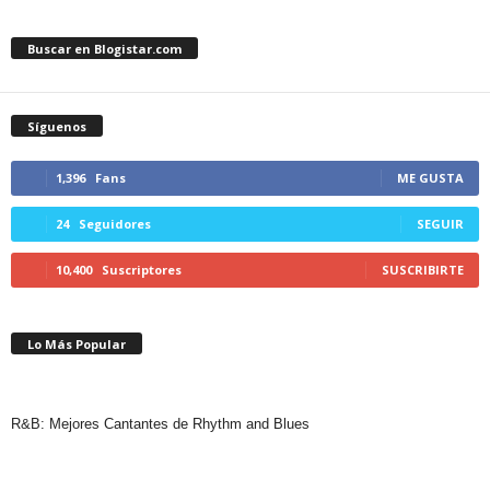
Buscar en Blogistar.com
Síguenos
1,396
Fans
ME GUSTA
24
Seguidores
SEGUIR
10,400
Suscriptores
SUSCRIBIRTE
Lo Más Popular
R&B: Mejores Cantantes de Rhythm and Blues