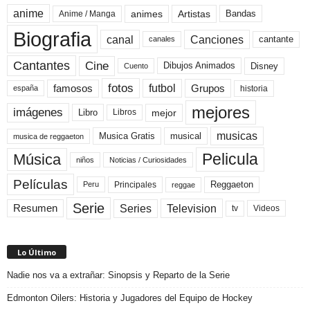
anime
animes
Artistas
Bandas
Anime / Manga
Biografia
canal
Canciones
cantante
canales
Cine
Cantantes
Dibujos Animados
Disney
Cuento
fotos
futbol
Grupos
famosos
historia
españa
mejores
imágenes
mejor
Libro
Libros
musicas
Musica Gratis
musical
musica de reggaeton
Pelicula
Música
niños
Noticias / Curiosidades
Películas
Reggaeton
Principales
Peru
reggae
Serie
Television
Series
Resumen
Videos
tv
Lo Último
Nadie nos va a extrañar: Sinopsis y Reparto de la Serie
Edmonton Oilers: Historia y Jugadores del Equipo de Hockey