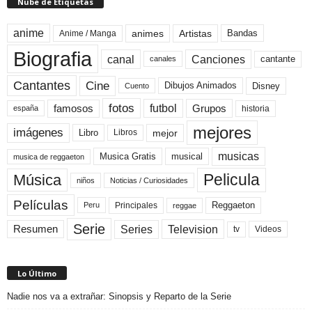
Nube de Etiquetas
anime
animes
Artistas
Bandas
Anime / Manga
Biografia
canal
Canciones
cantante
canales
Cine
Cantantes
Dibujos Animados
Disney
Cuento
fotos
futbol
Grupos
famosos
historia
españa
mejores
imágenes
mejor
Libro
Libros
musicas
Musica Gratis
musical
musica de reggaeton
Pelicula
Música
niños
Noticias / Curiosidades
Películas
Reggaeton
Principales
Peru
reggae
Serie
Television
Series
Resumen
Videos
tv
Lo Último
Nadie nos va a extrañar: Sinopsis y Reparto de la Serie