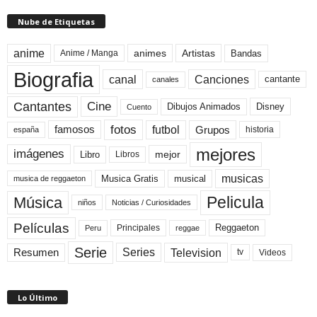
Nube de Etiquetas
anime
animes
Artistas
Bandas
Anime / Manga
Biografia
canal
Canciones
cantante
canales
Cine
Cantantes
Dibujos Animados
Disney
Cuento
fotos
futbol
Grupos
famosos
historia
españa
mejores
imágenes
mejor
Libro
Libros
musicas
Musica Gratis
musical
musica de reggaeton
Pelicula
Música
niños
Noticias / Curiosidades
Películas
Reggaeton
Principales
Peru
reggae
Serie
Television
Series
Resumen
Videos
tv
Lo Último