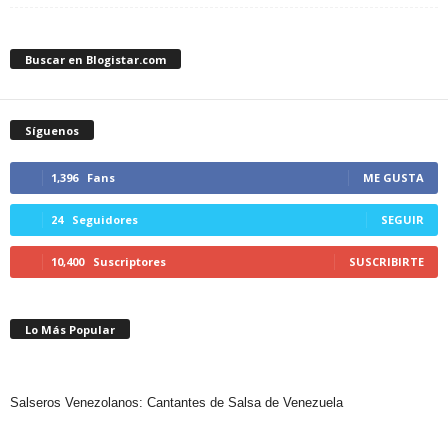
Buscar en Blogistar.com
Síguenos
1,396
Fans
ME GUSTA
24
Seguidores
SEGUIR
10,400
Suscriptores
SUSCRIBIRTE
Lo Más Popular
Salseros Venezolanos: Cantantes de Salsa de Venezuela