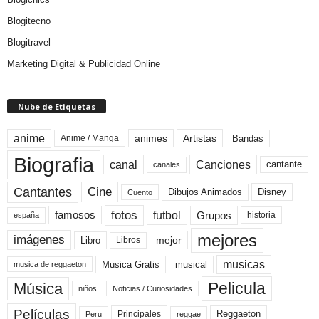
Blogitecno
Blogitravel
Marketing Digital & Publicidad Online
Nube de Etiquetas
anime
animes
Artistas
Bandas
Anime / Manga
Biografia
canal
Canciones
cantante
canales
Cine
Cantantes
Dibujos Animados
Disney
Cuento
fotos
futbol
Grupos
famosos
historia
españa
mejores
imágenes
mejor
Libro
Libros
musicas
Musica Gratis
musical
musica de reggaeton
Pelicula
Música
niños
Noticias / Curiosidades
Películas
Reggaeton
Principales
Peru
reggae