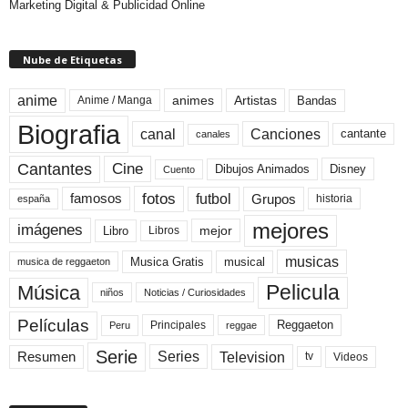
Marketing Digital & Publicidad Online
Nube de Etiquetas
anime
animes
Artistas
Bandas
Anime / Manga
Biografia
canal
Canciones
cantante
canales
Cine
Cantantes
Dibujos Animados
Disney
Cuento
fotos
futbol
Grupos
famosos
historia
españa
mejores
imágenes
mejor
Libro
Libros
musicas
Musica Gratis
musical
musica de reggaeton
Pelicula
Música
niños
Noticias / Curiosidades
Películas
Reggaeton
Principales
Peru
reggae
Serie
Television
Series
Resumen
Videos
tv